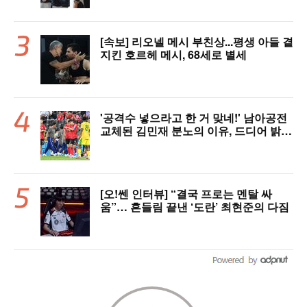
[속보] 리오넬 메시 부친상...평생 아들 곁
지킨 호르헤 메시, 68세로 별세
'공격수 넣으라고 한 거 맞네!' 남아공전
교체된 김민재 분노의 이유, 드디어 밝혀
졌다!
[오!쎈 인터뷰] “결국 프로는 멘탈 싸
움”… 흔들림 끝낸 ‘도란’ 최현준의 다짐