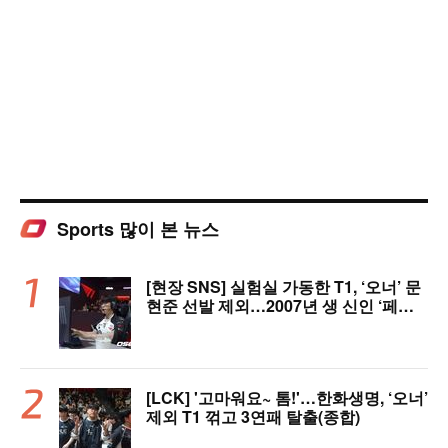
Sports 많이 본 뉴스
[현장 SNS] 실험실 가동한 T1, ‘오너’ 문
현준 선발 제외…2007년 생 신인 ‘페인
터’ 출전
[LCK] '고마워요~ 톰!'…한화생명, ‘오너’
제외 T1 꺾고 3연패 탈출(종합)