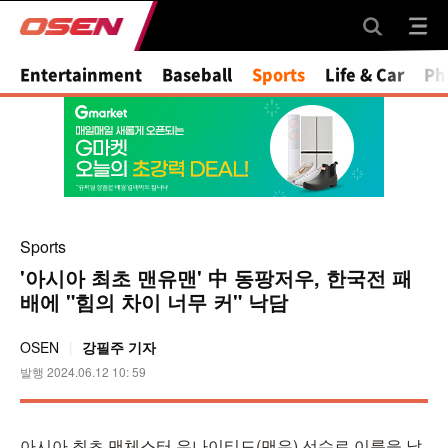
Mute
Entertainment
Baseball
Sports
Life & Car
Ph
Sports
'아시아 최초 맨유맨' 中 동팡저우, 한국전 패
배에 "힘의 차이 너무 커" 낙담
OSEN
강필주 기자
발행 2024.06.12 10: 59
아시아 최초 맨체스터 유나이티드(맨유) 선수로 이름을 날