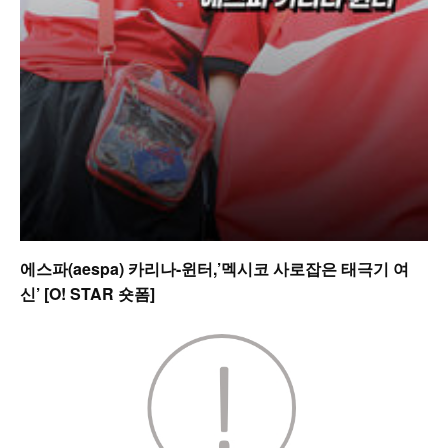
에스파(aespa) 카리나-윈터,’멕시코 사로잡은 태극기 여
신’ [O! STAR 숏폼]