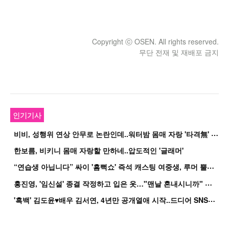
Copyright ⓒ OSEN. All rights reserved.
무단 전재 및 재배포 금지
인기기사
비
비, 성행위 연상 안무로 논란인데..워터밤 몸매 자랑 '타격無' 근황
한보름, 비키니 몸매 자랑할 만하네..압도적인 '글래머'
“
연습생 아닙니다” 싸이 '흠뻑쇼' 즉석 캐스팅 여중생, 루머 뿔났다[Oh!쎈 이...
홍
진영, '임신설' 종결 작정하고 입은 옷…"맨날 혼내시니까" 억울
'
흑백' 김도윤♥배우 김서연, 4년만 공개열애 시작..드디어 SNS에 노출 [핫피...