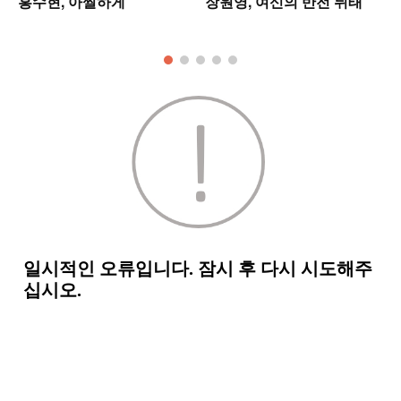
홍수현, 아찔하게
장원영,'여신의 반전 뒤태'