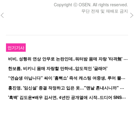
Copyright ⓒ OSEN. All rights reserved.
무단 전재 및 재배포 금지
인기기사
비
비, 성행위 연상 안무로 논란인데..워터밤 몸매 자랑 '타격無' 근황
한보름, 비키니 몸매 자랑할 만하네..압도적인 '글래머'
“
연습생 아닙니다” 싸이 '흠뻑쇼' 즉석 캐스팅 여중생, 루머 뿔났다[Oh!쎈 이...
홍
진영, '임신설' 종결 작정하고 입은 옷…"맨날 혼내시니까" 억울
'
흑백' 김도윤♥배우 김서연, 4년만 공개열애 시작..드디어 SNS에 노출 [핫피...