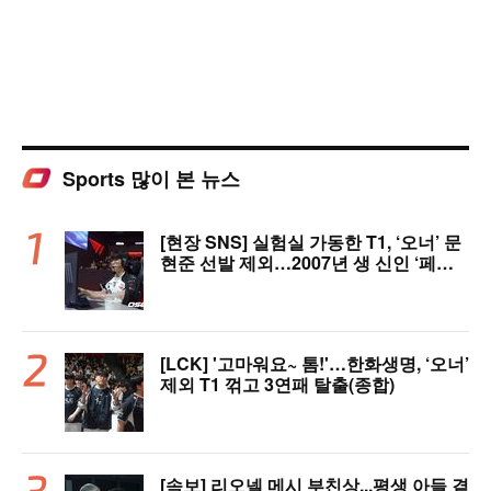
Sports 많이 본 뉴스
[현장 SNS] 실험실 가동한 T1, ‘오너’ 문
현준 선발 제외…2007년 생 신인 ‘페인
터’ 출전
[LCK] '고마워요~ 톰!'…한화생명, ‘오너’
제외 T1 꺾고 3연패 탈출(종합)
[속보] 리오넬 메시 부친상...평생 아들 곁