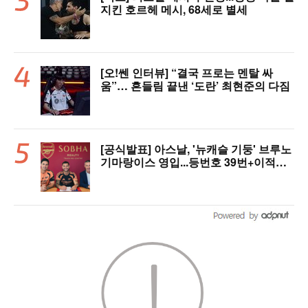
지킨 호르헤 메시, 68세로 별세
[오!쎈 인터뷰] “결국 프로는 멘탈 싸
움”… 흔들림 끝낸 ‘도란’ 최현준의 다짐
[공식발표] 아스날, '뉴캐슬 기둥' 브루노
기마랑이스 영입...등번호 39번+이적료
1428억