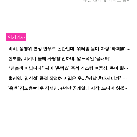
인기기사
비
비, 성행위 연상 안무로 논란인데..워터밤 몸매 자랑 '타격無' 근황
한보름, 비키니 몸매 자랑할 만하네..압도적인 '글래머'
“
연습생 아닙니다” 싸이 '흠뻑쇼' 즉석 캐스팅 여중생, 루머 뿔났다[Oh!쎈 이...
홍
진영, '임신설' 종결 작정하고 입은 옷…"맨날 혼내시니까" 억울
'
흑백' 김도윤♥배우 김서연, 4년만 공개열애 시작..드디어 SNS에 노출 [핫피...