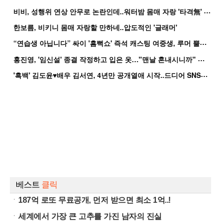
비
비, 성행위 연상 안무로 논란인데..워터밤 몸매 자랑 '타격無' 근황
한보름, 비키니 몸매 자랑할 만하네..압도적인 '글래머'
“
연습생 아닙니다” 싸이 '흠뻑쇼' 즉석 캐스팅 여중생, 루머 뿔났다[Oh!쎈 이...
홍
진영, '임신설' 종결 작정하고 입은 옷…"맨날 혼내시니까" 억울
'
흑백' 김도윤♥배우 김서연, 4년만 공개열애 시작..드디어 SNS에 노출 [핫피...