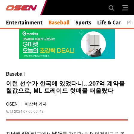
Mute
Entertainment
Baseball
Sports
Life & Car
Ph
Baseball
이런 선수가 한국에 있었다니…207억 계약을
헐값으로, ML 트레이드 핫매물 떠올랐다
OSEN
이상학 기자
발행 2024.07.05 05: 43
지난해 KBO리그에서 MVP를 차지한 뒤 메이저리그로 복