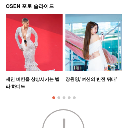
OSEN 포토 슬라이드
미
제인 버킨을 상상시키는 벨
장원영,'여신의 반전 뒤태'
라 하디드