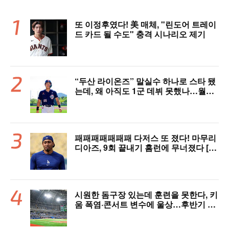
또 이정후였다! 美 매체, "린도어 트레이
드 카드 될 수도" 충격 시나리오 제기
“두산 라이온즈” 말실수 하나로 스타 됐
는데, 왜 아직도 1군 데뷔 못했나…월간
MVP 쾌거→폭염 비밀병기 될까
패패패패패패패 다저스 또 졌다! 마무리
디아즈, 9회 끝내기 홈런에 무너졌다 [L
AD 리뷰]
시원한 돔구장 있는데 훈련을 못한다, 키
움 폭염·콘서트 변수에 울상…후반기 상
승세 이어갈 수 있을까