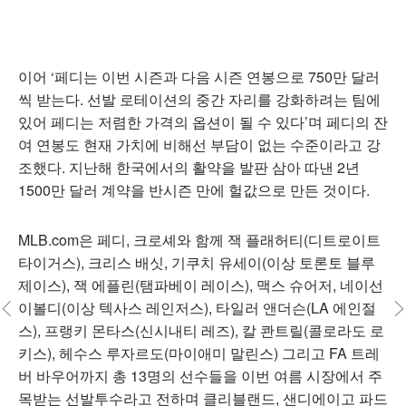
이어 ‘페디는 이번 시즌과 다음 시즌 연봉으로 750만 달러
씩 받는다. 선발 로테이션의 중간 자리를 강화하려는 팀에
있어 페디는 저렴한 가격의 옵션이 될 수 있다’며 페디의 잔
여 연봉도 현재 가치에 비해선 부담이 없는 수준이라고 강
조했다. 지난해 한국에서의 활약을 발판 삼아 따낸 2년
1500만 달러 계약을 반시즌 만에 헐값으로 만든 것이다.
MLB.com은 페디, 크로셰와 함께 잭 플래허티(디트로이트
타이거스), 크리스 배싯, 기쿠치 유세이(이상 토론토 블루
제이스), 잭 에플린(탬파베이 레이스), 맥스 슈어저, 네이선
이볼디(이상 텍사스 레인저스), 타일러 앤더슨(LA 에인절
스), 프랭키 몬타스(신시내티 레즈), 칼 콴트릴(콜로라도 로
키스), 헤수스 루자르도(마이애미 말린스) 그리고 FA 트레
버 바우어까지 총 13명의 선수들을 이번 여름 시장에서 주
목받는 선발투수라고 전하며 클리블랜드, 샌디에이고 파드