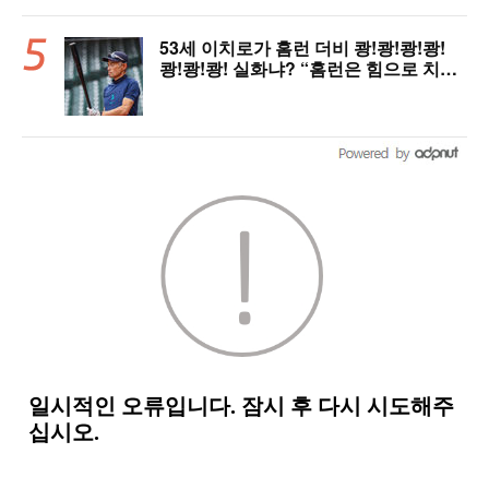
53세 이치로가 홈런 더비 쾅!쾅!쾅!쾅!
쾅!쾅!쾅! 실화냐? “홈런은 힘으로 치는
게 아니다”