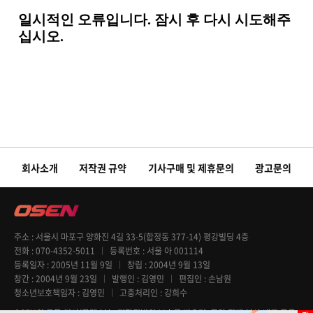
회사소개
저작권 규약
기사구매 및 제휴문의
광고문의
주소
서울시 마포구 양화진 4길 33-5(합정동 377-14) 평강빌딩 4층
전화
070-4352-5011
등록번호
서울 아 001114
등록일자
2005년 11월 9일
창립
2004년 9월 13일
창간
2004년 9월 23일
발행인
김영민
편집인
손남원
청소년보호책임자
김영민
고충처리인
강희수