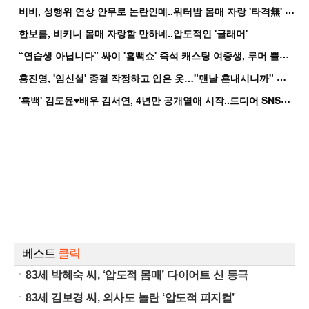
비
비, 성행위 연상 안무로 논란인데..워터밤 몸매 자랑 '타격無' 근황
한보름, 비키니 몸매 자랑할 만하네..압도적인 '글래머'
“
연습생 아닙니다” 싸이 '흠뻑쇼' 즉석 캐스팅 여중생, 루머 뿔났다[Oh!쎈 이...
홍
진영, '임신설' 종결 작정하고 입은 옷…"맨날 혼내시니까" 억울
'
흑백' 김도윤♥배우 김서연, 4년만 공개열애 시작..드디어 SNS에 노출 [핫피...