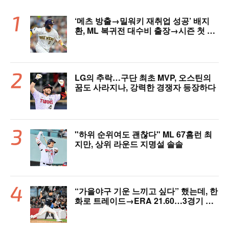
‘메츠 방출→밀워키 재취업 성공’ 배지
환, ML 복귀전 대수비 출장→시즌 첫 안
타…밀워키, 연장 끝내기 승리 [MIL 리
뷰]
LG의 추락…구단 최초 MVP, 오스틴의
꿈도 사라지나, 강력한 경쟁자 등장하다
"하위 순위여도 괜찮다" ML 67홈런 최
지만, 상위 라운드 지명설 솔솔
“가을야구 기운 느끼고 싶다” 했는데, 한
화로 트레이드→ERA 21.60…3경기 만
에 2군행 어쩌나