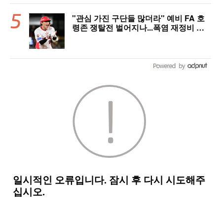
"관심 가진 구단들 많더라" 예비 FA 호
령존 쟁탈전 벌어지나...폭염 재정비 타
격슬럼프 탈출 예고, 가을야구 이끌고 대
박 정조준