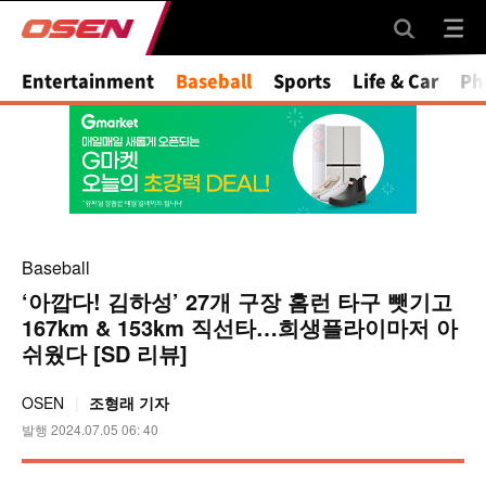
Mute
Entertainment
Baseball
Sports
Life & Car
Ph
Baseball
‘아깝다! 김하성’ 27개 구장 홈런 타구 뺏기고
167km & 153km 직선타…희생플라이마저 아
쉬웠다 [SD 리뷰]
OSEN
조형래 기자
발행 2024.07.05 06: 40