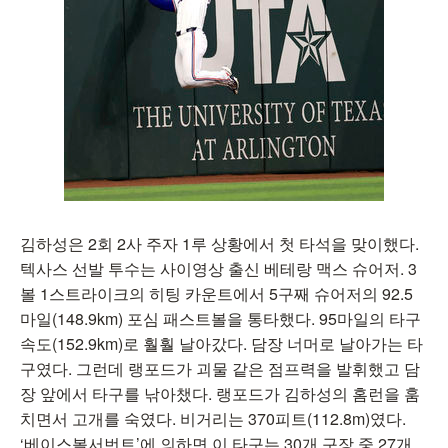
김하성은 2회 2사 주자 1루 상황에서 첫 타석을 맞이했다.
텍사스 선발 투수는 사이영상 출신 베테랑 맥스 슈어저. 3
볼 1스트라이크의 히팅 카운트에서 5구째 슈어저의 92.5
마일(148.9km) 포심 패스트볼을 통타했다. 95마일의 타구
속도(152.9km)로 훨훨 날아갔다. 담장 너머로 날아가는 타
구였다. 그런데 랭포드가 괴물 같은 점프력을 발휘했고 담
장 앞에서 타구를 낚아챘다. 랭포드가 김하성의 홈런을 훔
치면서 고개를 숙였다. 비거리는 370피트(112.8m)였다.
‘베이스볼서번트’에 의하면 이 타구는 30개 구장 중 27개