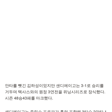
안타를 뺏긴 김하성이었지만 샌디에이고는 3-1로 승리를
거두며 텍사스와의 원정 3연전을 위닝시리즈로 장식했다.
시즌 48승43패를 마크했다.
샌디에이고는 주릭슨 프로파가 홈런 포함해 3타수 2안타 1