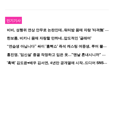
인기기사
비
비, 성행위 연상 안무로 논란인데..워터밤 몸매 자랑 '타격無' 근황
한보름, 비키니 몸매 자랑할 만하네..압도적인 '글래머'
“
연습생 아닙니다” 싸이 '흠뻑쇼' 즉석 캐스팅 여중생, 루머 뿔났다[Oh!쎈 이...
홍
진영, '임신설' 종결 작정하고 입은 옷…"맨날 혼내시니까" 억울
'
흑백' 김도윤♥배우 김서연, 4년만 공개열애 시작..드디어 SNS에 노출 [핫피...