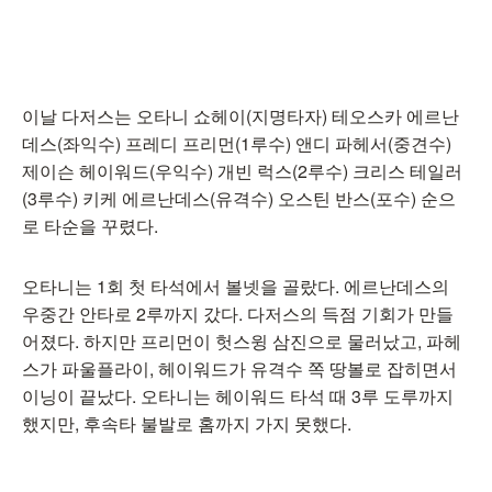
이날 다저스는 오타니 쇼헤이(지명타자) 테오스카 에르난
데스(좌익수) 프레디 프리먼(1루수) 앤디 파헤서(중견수)
제이슨 헤이워드(우익수) 개빈 럭스(2루수) 크리스 테일러
(3루수) 키케 에르난데스(유격수) 오스틴 반스(포수) 순으
로 타순을 꾸렸다.
오타니는 1회 첫 타석에서 볼넷을 골랐다. 에르난데스의
우중간 안타로 2루까지 갔다. 다저스의 득점 기회가 만들
어졌다. 하지만 프리먼이 헛스윙 삼진으로 물러났고, 파헤
스가 파울플라이, 헤이워드가 유격수 쪽 땅볼로 잡히면서
이닝이 끝났다. 오타니는 헤이워드 타석 때 3루 도루까지
했지만, 후속타 불발로 홈까지 가지 못했다.