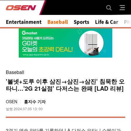
Mute
Entertainment
Baseball
Sports
Life & Car
Ph
Baseball
'볼넷+도루 이후 삼진→삼진→삼진' 침묵한 오
타니…'2G 21실점' 다저스는 완패 [LAD 리뷰]
OSEN
홍지수 기자
발행 2024.07.05 13: 00
2경기 연속 안타를 기록하던 LA 다저스 오타니 쇼헤이가