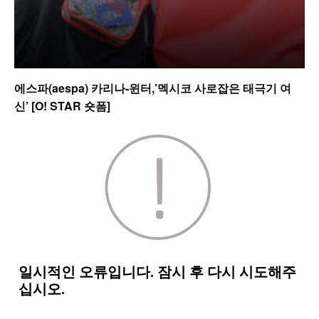
에스파(aespa) 카리나-윈터,’멕시코 사로잡은 태극기 여
신’ [O! STAR 숏폼]