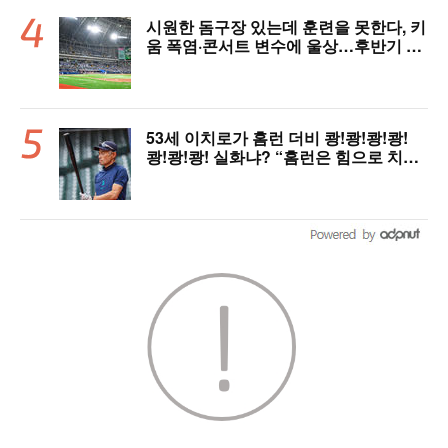
시원한 돔구장 있는데 훈련을 못한다, 키
움 폭염·콘서트 변수에 울상…후반기 상
승세 이어갈 수 있을까
53세 이치로가 홈런 더비 쾅!쾅!쾅!쾅!
쾅!쾅!쾅! 실화냐? “홈런은 힘으로 치는
게 아니다”