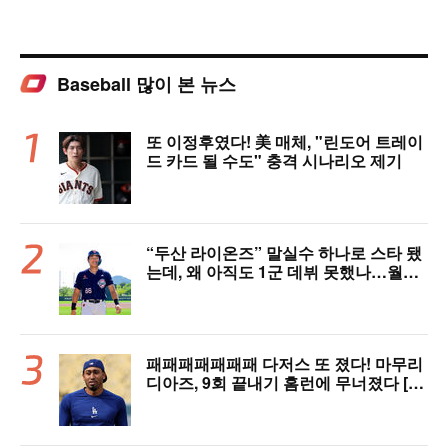
Baseball 많이 본 뉴스
또 이정후였다! 美 매체, "린도어 트레이
드 카드 될 수도" 충격 시나리오 제기
“두산 라이온즈” 말실수 하나로 스타 됐
는데, 왜 아직도 1군 데뷔 못했나…월간
MVP 쾌거→폭염 비밀병기 될까
패패패패패패패 다저스 또 졌다! 마무리
디아즈, 9회 끝내기 홈런에 무너졌다 [L
AD 리뷰]