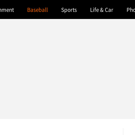
inment
Baseball
Sports
Life & Car
Ph