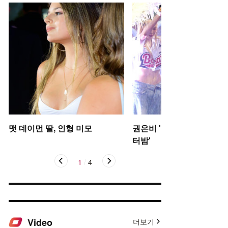
맷 데이먼 딸, 인형 미모
권은비 '야구장 더위 날리는
터밤'
1
/
4
Video
더보기