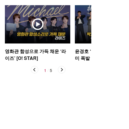
영화관 함성으로 가득 채운 ‘라
윤경호 ‘골하트’ 박지훈 ‘저
이즈’ [O! STAR]
미 폭발 포토타임 [O! STA
1
/
5