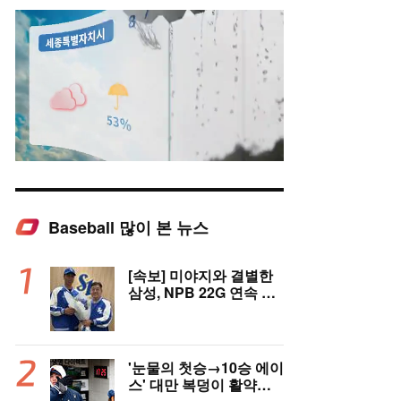
Baseball 많이 본 뉴스
Mute
[속보] 미야지와 결별한
삼성, NPB 22G 연속 무
실점 우완 미야모리와 계
약
'눈물의 첫승→10승 에이
스' 대만 복덩이 활약에