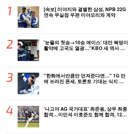
[속보] 미야지와 결별한 삼성, NPB 22G
연속 무실점 우완 미야모리와 계약
'눈물의 첫승→10승 에이스' 대만 복덩이
활약에 고국도 열광…"KBO 새 역사 썼
다"
"한화에서만큼만 던져준다면…" 1G 만
에 쓰러진 폰세, 토론토 기대는 식지 않
았다
‘나고야 AG 국가대표’ 최준용, 상무 최종
합격…이민석·이호준도 함께 합격, 12월
7일 입대