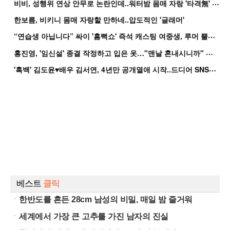
비
비, 성행위 연상 안무로 논란인데..워터밤 몸매 자랑 '타격無' 근황
한보름, 비키니 몸매 자랑할 만하네..압도적인 '글래머'
“
연습생 아닙니다” 싸이 '흠뻑쇼' 즉석 캐스팅 여중생, 루머 뿔났다[Oh!쎈 이...
홍
진영, '임신설' 종결 작정하고 입은 옷…"맨날 혼내시니까" 억울
'
흑백' 김도윤♥배우 김서연, 4년만 공개열애 시작..드디어 SNS에 노출 [핫피...