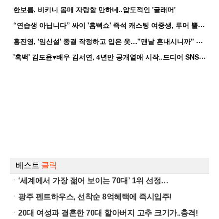
한보름, 비키니 몸매 자랑할 만하네..압도적인 '글래머'
“
연습생 아닙니다” 싸이 '흠뻑쇼' 즉석 캐스팅 여중생, 루머 뿔났다[Oh!쎈 이...
홍
진영, '임신설' 종결 작정하고 입은 옷…"맨날 혼내시니까" 억울
'
흑백' 김도윤♥배우 김서연, 4년만 공개열애 시작..드디어 SNS에 노출 [핫피...