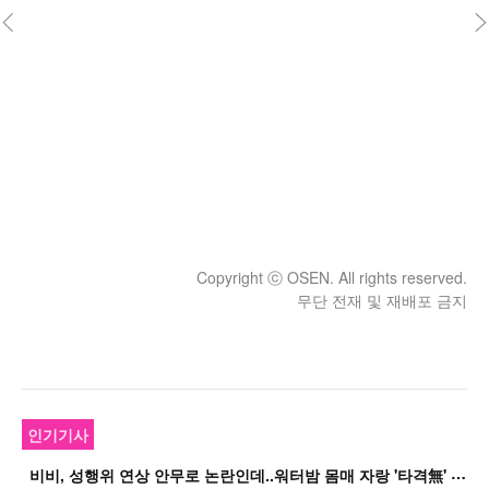
Copyright ⓒ OSEN. All rights reserved.
무단 전재 및 재배포 금지
인기기사
비
비, 성행위 연상 안무로 논란인데..워터밤 몸매 자랑 '타격無' 근황