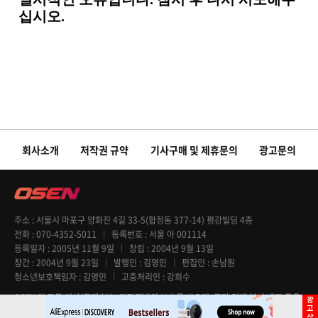
회사소개
저작권 규약
기사구매 및 제휴문의
광고문의
주소
서울시 마포구 양화진 4길 33-5(합정동 377-14) 평강빌딩 4층
전화
070-4352-5011
등록번호
서울 아 001114
등록일자
2005년 11월 9일
창립
2004년 9월 13일
창간
2004년 9월 23일
발행인
김영민
편집인
손남원
청소년보호책임자
김영민
고충처리인
강희수
OSEN의 모든 기사(콘텐츠)는 저작권법의 보호를 받으며, 무단 전재 복사 배포 등을
엄격히 금지합니다. Copyright @ OSEN All rights reserved.