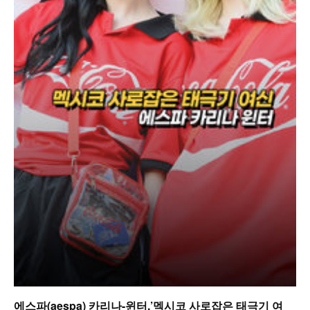
에스파(aespa) 카리나-윈터,’멕시코 사로잡은 태극기 여