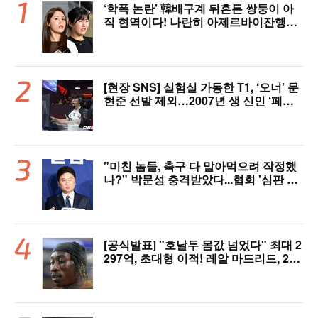
‘학폭 논란’ 韓배구계 뒤흔든 쌍둥이 아
직 현역이다! 나란히 아제르바이잔행→5
년 만에 한솥밥 확정
[현장 SNS] 실험실 가동한 T1, ‘오너’ 문
현준 선발 제외…2007년 생 신인 ‘페인
터’ 출전
"미친 놈들, 축구 다 말아먹으려 작정했
나?" 박문성 충격받았다...협회 '심판 성
접대' 논란에 분노 "국제적 망신, 국제 문
제 될 수도"
[공식발표] "호날두 몸값 넘었다" 최대 2
297억, 초대형 이적! 레알 마드리드, 21
살 디오망데 품었다..."구단 역사상 가장
비싼 영입"