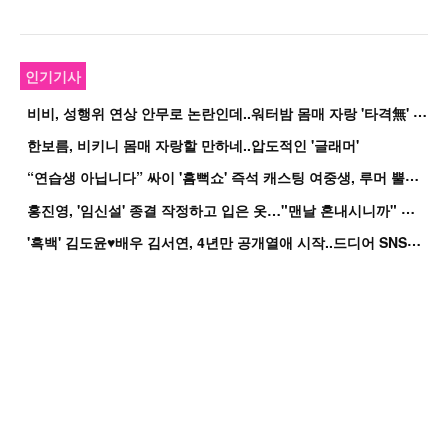
인기기사
비
비, 성행위 연상 안무로 논란인데..워터밤 몸매 자랑 '타격無' 근황
한보름, 비키니 몸매 자랑할 만하네..압도적인 '글래머'
“
연습생 아닙니다” 싸이 '흠뻑쇼' 즉석 캐스팅 여중생, 루머 뿔났다[Oh!쎈 이...
홍
진영, '임신설' 종결 작정하고 입은 옷…"맨날 혼내시니까" 억울
'
흑백' 김도윤♥배우 김서연, 4년만 공개열애 시작..드디어 SNS에 노출 [핫피...