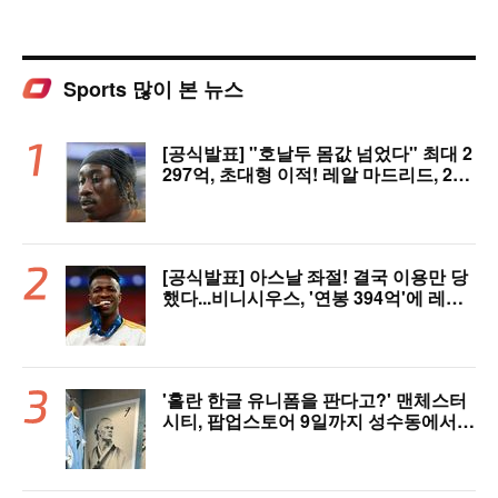
Sports 많이 본 뉴스
[공식발표] "호날두 몸값 넘었다" 최대 2
297억, 초대형 이적! 레알 마드리드, 21
살 디오망데 품었다..."구단 역사상 가장
비싼 영입"
[공식발표] 아스날 좌절! 결국 이용만 당
했다...비니시우스, '연봉 394억'에 레알
마드리드 극적 잔류 "2032년까지 재계
약 서명"
'홀란 한글 유니폼을 판다고?' 맨체스터
시티, 팝업스토어 9일까지 성수동에서
연다