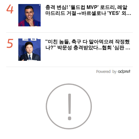
충격 변심! '월드컵 MVP' 로드리, 레알
마드리드 거절→바르셀로나 'YES' 외쳤
다..."이적료 981억 제안 예정" 맨시티
허락만 남았다
"미친 놈들, 축구 다 말아먹으려 작정했
나?" 박문성 충격받았다...협회 '심판 성
접대' 논란에 분노 "국제적 망신, 국제 문
제 될 수도"