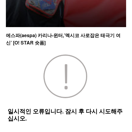
에스파(aespa) 카리나-윈터,’멕시코 사로잡은 태극기 여
신’ [O! STAR 숏폼]