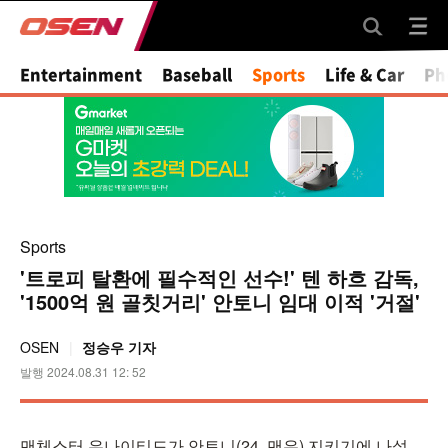
Mute
Entertainment
Baseball
Sports
Life & Car
Ph
Sports
'트로피 탈환에 필수적인 선수!' 텐 하흐 감독,
'1500억 원 골칫거리' 안토니 임대 이적 '거절'
OSEN
정승우 기자
발행 2024.08.31 12: 52
맨체스터 유나이티드가 안토니(24, 맨유) 지키기에 나섰