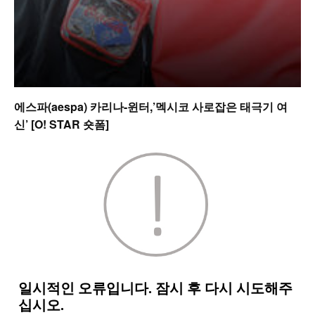
에스파(aespa) 카리나-윈터,’멕시코 사로잡은 태극기 여
신’ [O! STAR 숏폼]