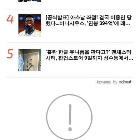
제 될 수도"
[공식발표] 아스날 좌절! 결국 이용만 당
했다...비니시우스, '연봉 394억'에 레알
마드리드 극적 잔류 "2032년까지 재계
약 서명"
'홀란 한글 유니폼을 판다고?' 맨체스터
시티, 팝업스토어 9일까지 성수동에서
연다