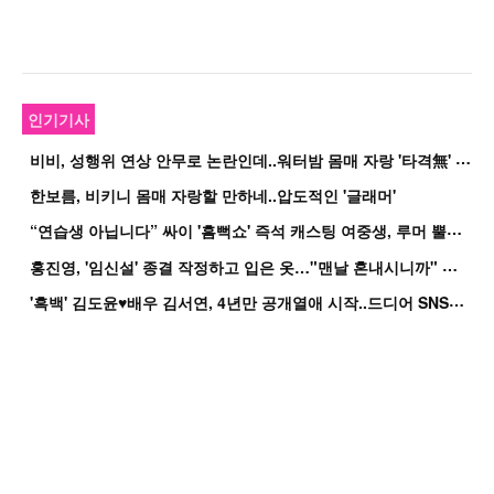
인기기사
비
비, 성행위 연상 안무로 논란인데..워터밤 몸매 자랑 '타격無' 근황
한보름, 비키니 몸매 자랑할 만하네..압도적인 '글래머'
“
연습생 아닙니다” 싸이 '흠뻑쇼' 즉석 캐스팅 여중생, 루머 뿔났다[Oh!쎈 이...
홍
진영, '임신설' 종결 작정하고 입은 옷…"맨날 혼내시니까" 억울
'
흑백' 김도윤♥배우 김서연, 4년만 공개열애 시작..드디어 SNS에 노출 [핫피...