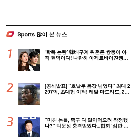
Sports 많이 본 뉴스
‘학폭 논란’ 韓배구계 뒤흔든 쌍둥이 아
직 현역이다! 나란히 아제르바이잔행→5
년 만에 한솥밥 확정
[공식발표] "호날두 몸값 넘었다" 최대 2
297억, 초대형 이적! 레알 마드리드, 21
살 디오망데 품었다..."구단 역사상 가장
비싼 영입"
"미친 놈들, 축구 다 말아먹으려 작정했
나?" 박문성 충격받았다...협회 '심판 성
접대' 논란에 분노 "국제적 망신, 국제 문