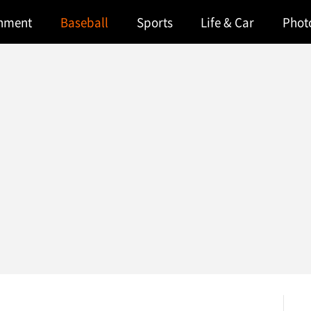
inment
Baseball
Sports
Life & Car
Phot