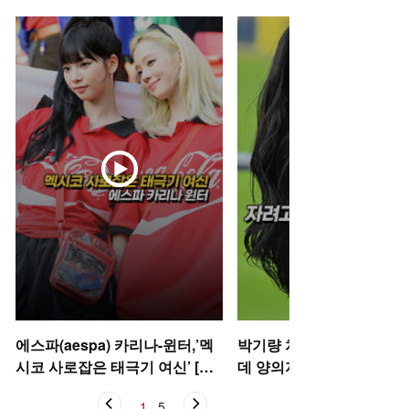
에스파(aespa) 카리나-윈터,’멕
박기량 치어리더, 자려고 
시코 사로잡은 태극기 여신’ [O!
데 양의지 [O! SPORTS 숏
STAR 숏폼]
1
/
5