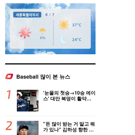
Baseball 많이 본 뉴스
Mute
'눈물의 첫승→10승 에이
스' 대만 복덩이 활약에
고국도 열광…"KBO 새
역사 썼다"
"돈 많이 받는 거 말고 뭐
가 있나" 김하성 향한 현