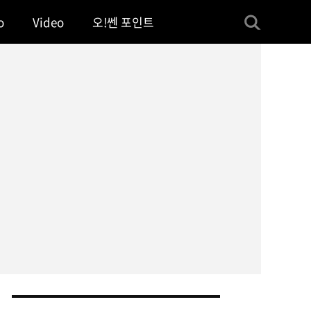
o
Video
오!쎈 포인트