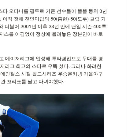
스타 오타니를 필두로 기존 선수들이 똘똘 뭉쳐 3년
적 첫해 전인미답의 50(홈런)-50(도루) 클럽 가
더불어 2001년 이후 23년 만에 단일 시즌 400루
 다저스를 어김없이 정상에 올려놓은 장본인이 바로
 입고 메이저리그에 입성해 투타겸업으로 무대를 평
이저리그 최고의 스타로 우뚝 섰다. 그러나 화려한
. 에인절스 시절 월드시리즈 우승은커녕 가을야구
무관 꼬리표를 달고 다녀야했다.