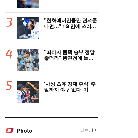
지 매체 직격탄…"로스
터 한 자리 낭비" 날선 비
판
"한화에서만큼만 던져준
다면…" 1G 만에 쓰러진
폰세, 토론토 기대는 식
지 않았다
"좌타자 몸쪽 승부 정말
좋더라" 왕옌청에 놀란
국민 유격수, 1차지명 좌
완 성장세에 대만족 "구
위 좋아지고 안정감 생겼
다" [오!쎈 대구]
'사상 초유 강제 휴식' 주
말까지 야구 없다, 기록
적 폭염에 전 경기 취소
결정…11일부터 오후 7
시 개시 [공식발표]
Photo
더보기