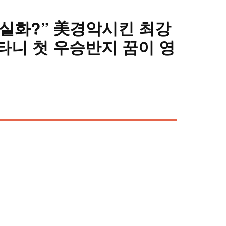
승 실화?” 美경악시킨 최강
오타니 첫 우승반지 꿈이 영