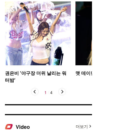
권은비 '야구장 더위 날리는 워
맷 데이먼 딸, 인형 미모
터밤'
1
/
4
Video
더보기