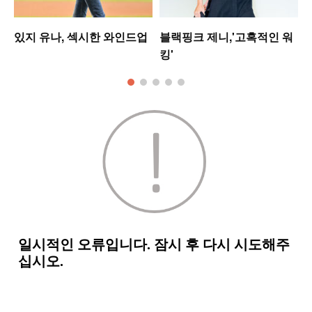
있지 유나, 섹시한 와인드업
블랙핑크 제니,'고혹적인 워
킹'
모