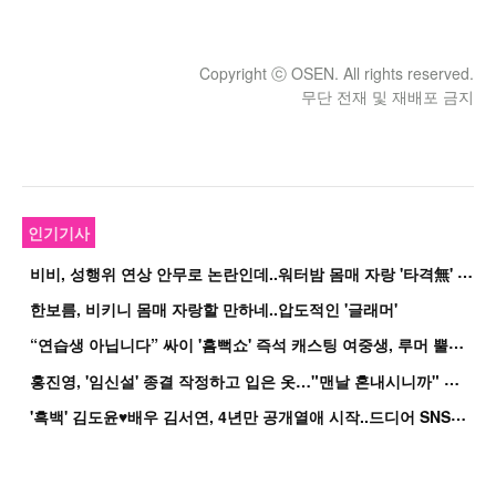
Copyright ⓒ OSEN. All rights reserved.
무단 전재 및 재배포 금지
인기기사
비
비, 성행위 연상 안무로 논란인데..워터밤 몸매 자랑 '타격無' 근황
한보름, 비키니 몸매 자랑할 만하네..압도적인 '글래머'
“
연습생 아닙니다” 싸이 '흠뻑쇼' 즉석 캐스팅 여중생, 루머 뿔났다[Oh!쎈 이...
홍
진영, '임신설' 종결 작정하고 입은 옷…"맨날 혼내시니까" 억울
'
흑백' 김도윤♥배우 김서연, 4년만 공개열애 시작..드디어 SNS에 노출 [핫피...