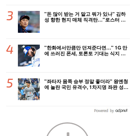
"돈 많이 받는 거 말고 뭐가 있나" 김하
성 향한 현지 매체 직격탄…"로스터 한
자리 낭비" 날선 비판
"한화에서만큼만 던져준다면…" 1G 만
에 쓰러진 폰세, 토론토 기대는 식지 않
았다
"좌타자 몸쪽 승부 정말 좋더라" 왕옌청
에 놀란 국민 유격수, 1차지명 좌완 성장
세에 대만족 "구위 좋아지고 안정감 생
겼다" [오!쎈 대구]