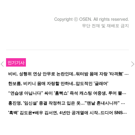
Copyright ⓒ OSEN. All rights reserved.
무단 전재 및 재배포 금지
인기기사
비
비, 성행위 연상 안무로 논란인데..워터밤 몸매 자랑 '타격無' 근황
한보름, 비키니 몸매 자랑할 만하네..압도적인 '글래머'
“
연습생 아닙니다” 싸이 '흠뻑쇼' 즉석 캐스팅 여중생, 루머 뿔났다[Oh!쎈 이...
홍
진영, '임신설' 종결 작정하고 입은 옷…"맨날 혼내시니까" 억울
'
흑백' 김도윤♥배우 김서연, 4년만 공개열애 시작..드디어 SNS에 노출 [핫피...