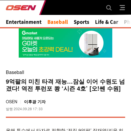
Mute
Entertainment
Baseball
Sports
Life & Car
Ph
Baseball
9억팔의 미친 타격 재능…잠실 이어 수원도 넘
겼다! 역전 투런포 쾅 ‘시즌 4호’ [오!쎈 수원]
OSEN
이후광 기자
발행 2024.09.28 17: 33
올해 투수에서 타자로 전향한 ‘전직 9억팔’ 장재영(키움 히