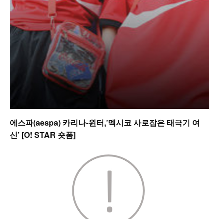
에스파(aespa) 카리나-윈터,’멕시코 사로잡은 태극기 여
신’ [O! STAR 숏폼]