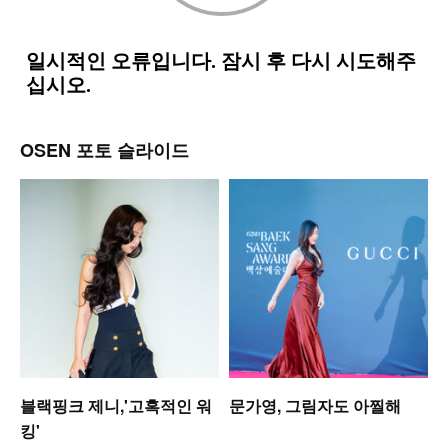
OSEN 포토 슬라이드
블랙핑크 제니,'고혹적인 워
문가영, 그림자도 아찔해
킹'