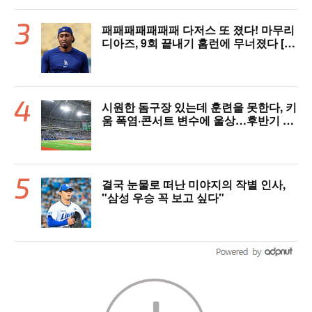
패패패패패패패 다저스 또 졌다! 마무리
디아즈, 9회 끝내기 홈런에 무너졌다 [L
AD 리뷰]
시원한 돔구장 있는데 훈련을 못한다, 키
움 폭염·콘서트 변수에 울상…후반기 상
승세 이어갈 수 있을까
결국 눈물로 떠난 미야지의 작별 인사,
"삼성 우승 꼭 보고 싶다"