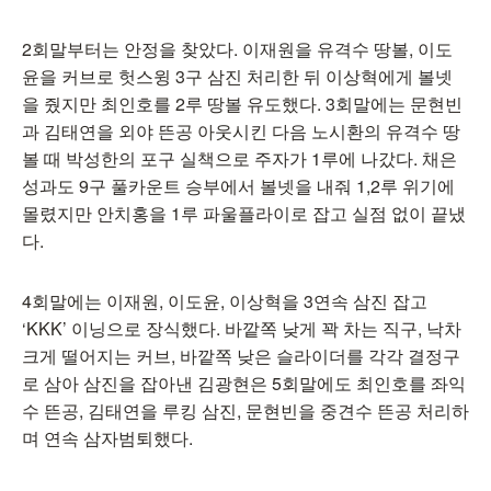
2회말부터는 안정을 찾았다. 이재원을 유격수 땅볼, 이도
윤을 커브로 헛스윙 3구 삼진 처리한 뒤 이상혁에게 볼넷
을 줬지만 최인호를 2루 땅볼 유도했다. 3회말에는 문현빈
과 김태연을 외야 뜬공 아웃시킨 다음 노시환의 유격수 땅
볼 때 박성한의 포구 실책으로 주자가 1루에 나갔다. 채은
성과도 9구 풀카운트 승부에서 볼넷을 내줘 1,2루 위기에
몰렸지만 안치홍을 1루 파울플라이로 잡고 실점 없이 끝냈
다.
4회말에는 이재원, 이도윤, 이상혁을 3연속 삼진 잡고
‘KKK’ 이닝으로 장식했다. 바깥쪽 낮게 꽉 차는 직구, 낙차
크게 떨어지는 커브, 바깥쪽 낮은 슬라이더를 각각 결정구
로 삼아 삼진을 잡아낸 김광현은 5회말에도 최인호를 좌익
수 뜬공, 김태연을 루킹 삼진, 문현빈을 중견수 뜬공 처리하
며 연속 삼자범퇴했다.