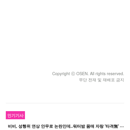
Copyright ⓒ OSEN. All rights reserved.
무단 전재 및 재배포 금지
인기기사
비
비, 성행위 연상 안무로 논란인데..워터밤 몸매 자랑 '타격無' 근황