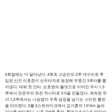
5회말에는 더 달아났다. 4회초 고승민의 2루 대수비로 투
입된 신인 이호준이 선두타자로 등장해 우중간 3루타를 뽑
아냈다. 데뷔 첫 안타. 손호영의 볼넷으로 이어진 무사 1,3
루에서 전준우의 좌전 적시타로 3-0을 만들었다. 계속된 무
사 1,2루에서는 나승엽이 우측 담장을 넘기는 스리런 홈런
을 터뜨렸다. 2볼 2스트라이크에서 김기훈의 131km 슬라
이더를 받아쳤다. 시즌 7번째 홈런. 롯데가 6-0으로 달아났