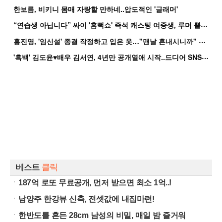
한보름, 비키니 몸매 자랑할 만하네..압도적인 '글래머'
“
연습생 아닙니다” 싸이 '흠뻑쇼' 즉석 캐스팅 여중생, 루머 뿔났다[Oh!쎈 이...
홍
진영, '임신설' 종결 작정하고 입은 옷…"맨날 혼내시니까" 억울
'
흑백' 김도윤♥배우 김서연, 4년만 공개열애 시작..드디어 SNS에 노출 [핫피...