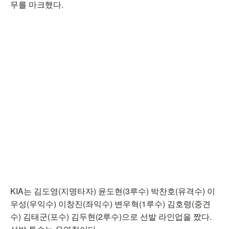
무를 마크했다.
KIA는 김도영(지명타자) 윤도현(3루수) 박찬호(유격수) 이
우성(우익수) 이창진(좌익수) 변우혁(1루수) 김호령(중견
수) 김태군(포수) 김두현(2루수)으로 선발 라인업을 짰다.