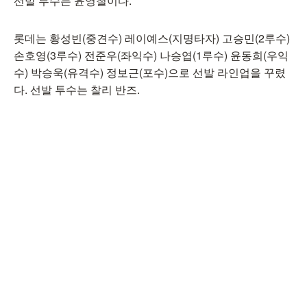
선발 투수는 윤영철이다.
롯데는 황성빈(중견수) 레이예스(지명타자) 고승민(2루수)
손호영(3루수) 전준우(좌익수) 나승엽(1루수) 윤동희(우익
수) 박승욱(유격수) 정보근(포수)으로 선발 라인업을 꾸렸
다. 선발 투수는 찰리 반즈.