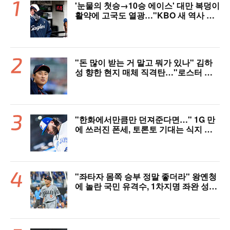
'눈물의 첫승→10승 에이스' 대만 복덩이
활약에 고국도 열광…"KBO 새 역사 썼
다"
"돈 많이 받는 거 말고 뭐가 있나" 김하
성 향한 현지 매체 직격탄…"로스터 한
자리 낭비" 날선 비판
"한화에서만큼만 던져준다면…" 1G 만
에 쓰러진 폰세, 토론토 기대는 식지 않
았다
"좌타자 몸쪽 승부 정말 좋더라" 왕옌청
에 놀란 국민 유격수, 1차지명 좌완 성장
세에 대만족 "구위 좋아지고 안정감 생
겼다" [오!쎈 대구]