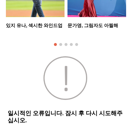
는
있지 유나, 섹시한 와인드업
문가영, 그림자도 아찔해