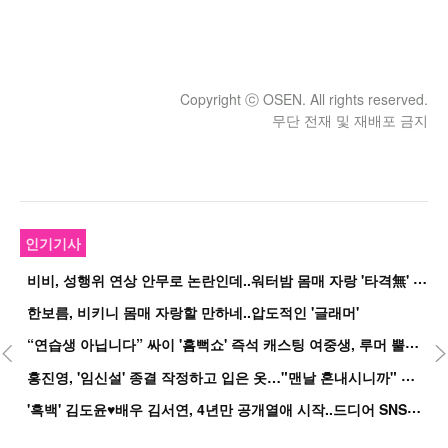
Copyright ⓒ OSEN. All rights reserved.
무단 전재 및 재배포 금지
인기기사
비
비, 성행위 연상 안무로 논란인데..워터밤 몸매 자랑 '타격無' 근황
한보름, 비키니 몸매 자랑할 만하네..압도적인 '글래머'
“
연습생 아닙니다” 싸이 '흠뻑쇼' 즉석 캐스팅 여중생, 루머 뿔났다[Oh!쎈 이...
홍
진영, '임신설' 종결 작정하고 입은 옷…"맨날 혼내시니까" 억울
'
흑백' 김도윤♥배우 김서연, 4년만 공개열애 시작..드디어 SNS에 노출 [핫피...