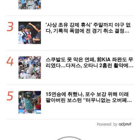
세에 대만족 "구위 좋아지고 안정감 생
겼다" [오!쎈 대구]
'사상 초유 강제 휴식' 주말까지 야구 없
다, 기록적 폭염에 전 경기 취소 결정…1
1일부터 오후 7시 개시 [공식발표]
스쿠발도 못 막은 연패, 前KIA 좌완도 무
리였다…다저스, 오타니 2홈런 활약에도
충격의 6연패 수렁 [LAD 리뷰]
15연승에 취했나, 포수 보강 위해 미래
팔아버린 보스턴 “터무니없는 오버페
이” 혹평