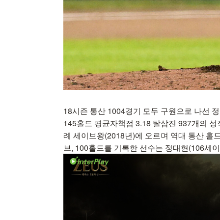
18시즌 통산 1004경기 모두 구원으로 나선 
145홀드 평균자책점 3.18 탈삼진 937개의 성적
례 세이브왕(2018년)에 오르며 역대 통산 홀드
브, 100홀드를 기록한 선수는 정대현(106세이