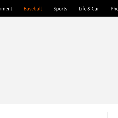
inment
Baseball
Sports
Life & Car
Ph