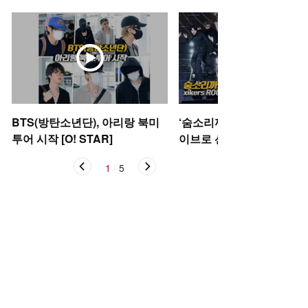
BTS(방탄소년단), 아리랑 북미
‘숨소리까지 들려’ 싸이커스
투어 시작 [O! STAR]
이브로 선보이는 신곡 ‘Oka
케이)’ [O! STAR]
1
/
5