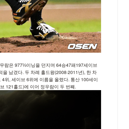
정우람은 977⅓이닝을 던지며 64승47패197세이브
을 남겼다. 두 차례 홀드왕(2008·2011년), 한 차
 4위, 세이브 6위에 이름을 올렸다. 통산 100세이
브 121홀드)에 이어 정우람이 두 번째.