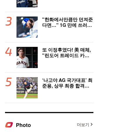
고국도 열광…"KBO 새
역사 썼다"
"한화에서만큼만 던져준
다면…" 1G 만에 쓰러진
폰세, 토론토 기대는 식
지 않았다
또 이정후였다! 美 매체,
"린도어 트레이드 카드
될 수도" 충격 시나리오
제기
‘나고야 AG 국가대표’ 최
준용, 상무 최종 합격…
이민석·이호준도 함께 합
격, 12월 7일 입대
Photo
더보기