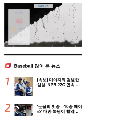
Baseball 많이 본 뉴스
Mute
[속보] 미야지와 결별한
삼성, NPB 22G 연속 무
실점 우완 미야모리와 계
약
'눈물의 첫승→10승 에이
스' 대만 복덩이 활약에