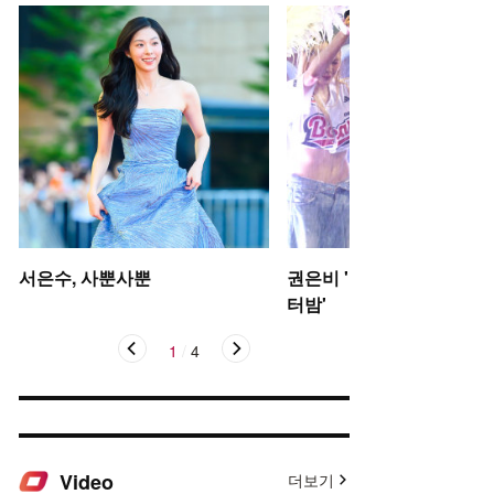
서은수, 사뿐사뿐
권은비 '야구장 더위 날리는
터밤'
1
/
4
Video
더보기