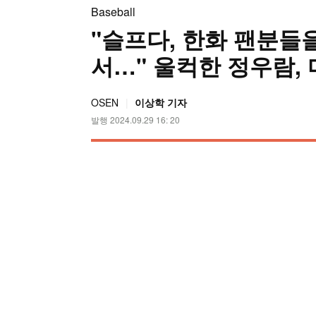
Baseball
"슬프다, 한화 팬분들
서…" 울컥한 정우람,
OSEN
이상학 기자
발행 2024.09.29 16: 20