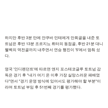
하지만 후반 3분 만에 얀쿠바 민테에게 만회골을 내준 토
트넘은 후반 13분 조르지뇨 뤼터의 동점골, 후반 21분 대니
웰벡의 역전골까지 내주면서 연승 행진이 '5'에서 멈춰 섰
다.
영국 '인디펜던트'에 따르면 앤지 포스테코글루 토트넘 감
독은 경기 후 "내가 여기 온 이후 가장 실망스러운 패배였
다"면서 "경기 운영 방식에 있어서도 평가해야 할 부분"이
라며 토트넘 부임 후 51번째 경기를 평가했다.