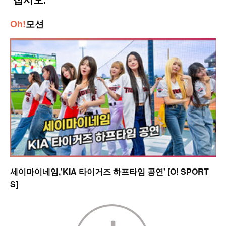
Oh!
모션
세이마이네임,'KIA 타이거즈 하프타임 공연' [O! SPORT
S]