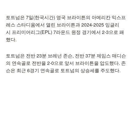
토트넘은 7일(한국시간) 영국 브라이튼의 아메리칸 익스프
레스 스타디움에서 열린 브라이튼과 2024-2025 잉글리
시 프리미어리그(EPL) 7라운드 원정 경기에서 2-3으로 패
했다.
토트넘은 전반 23분 브레넌 존슨, 전반 37분 제임스 매디슨
의 연속골로 전반을 2-0으로 앞서 브라이튼을 압도했다. 존
슨은 최근 6경기 연속골로 토트넘의 상승세를 주도했다.