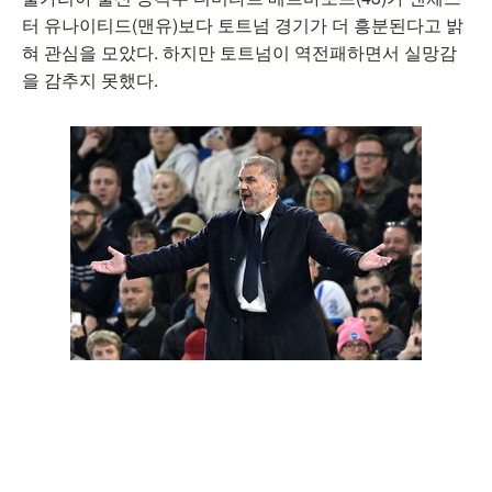
터 유나이티드(맨유)보다 토트넘 경기가 더 흥분된다고 밝
혀 관심을 모았다. 하지만 토트넘이 역전패하면서 실망감
을 감추지 못했다.