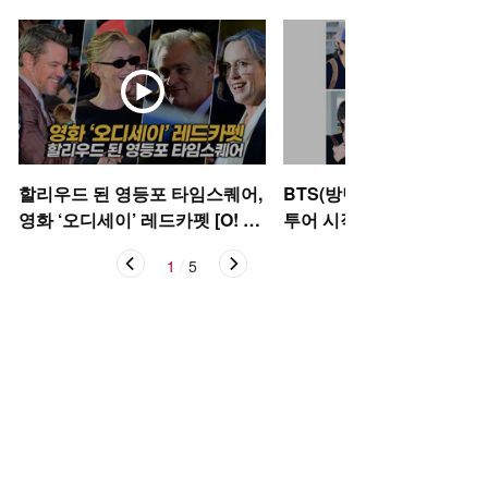
할리우드 된 영등포 타임스퀘어,
BTS(방탄소년단), 아리랑
영화 ‘오디세이’ 레드카펫 [O! ST
투어 시작 [O! STAR]
AR]
1
/
5