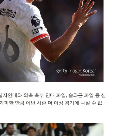
자인대와 외측 측부 인대 파열, 슬와근 파열 등 심
가피한 만큼 이번 시즌 더 이상 경기에 나설 수 없