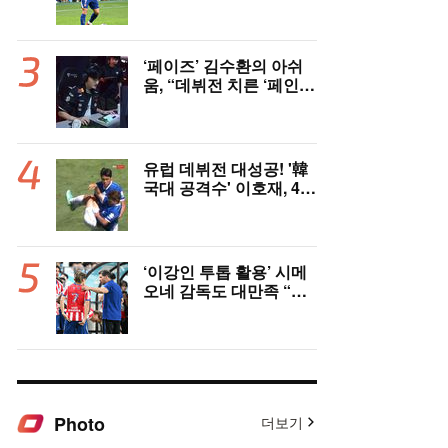
티골 넣은 맨시티 3-1 승
리…3년전 패배 복수 성
공 [오!쎈 상암]
‘페이즈’ 김수환의 아쉬
움, “데뷔전 치른 ‘페인
터’에게 미안해”
유럽 데뷔전 대성공! '韓
국대 공격수' 이호재, 4%
확률 뚫었다...'벼락골+공
주님 안기' 시선강탈
→"믿기 힘든 드라마"
‘이강인 투톱 활용’ 시메
오네 감독도 대만족 “이
강인은 다재다능한 선
수…어떤 포지션이든 O
K” [현장 인터뷰]
Photo
더보기