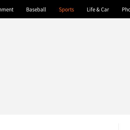
inment
Baseball
Sports
Life & Car
Ph