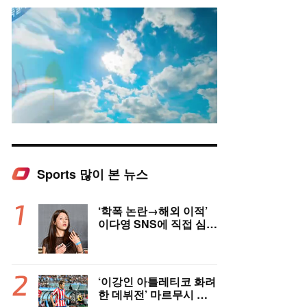
Sports 많이 본 뉴스
Mute
‘학폭 논란→해외 이적’
이다영 SNS에 직접 심경
글 올렸다 “너무 행복해
요, 여러분 응원 덕분에
여기까지 왔다”
‘이강인 아틀레티코 화려
한 데뷔전’ 마르무시 멀