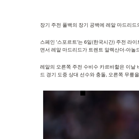
장기 주전 풀백의 장기 공백에 레알 마드리드
스페인 '스포르트'는 6일(한국시간) 주전 라
면서 레알 마드리드가 트렌트 알렉산더-아놀드(
레알의 오른쪽 주전 수비수 카르바할은 이날 비
드 경기 도중 상대 선수와 충돌, 오른쪽 무릎을