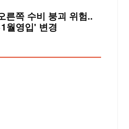
 오른쪽 수비 붕괴 위험..
→1월영입' 변경