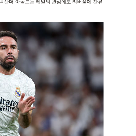
알렉산더-아놀드는 레알의 관심에도 리버풀에 잔류