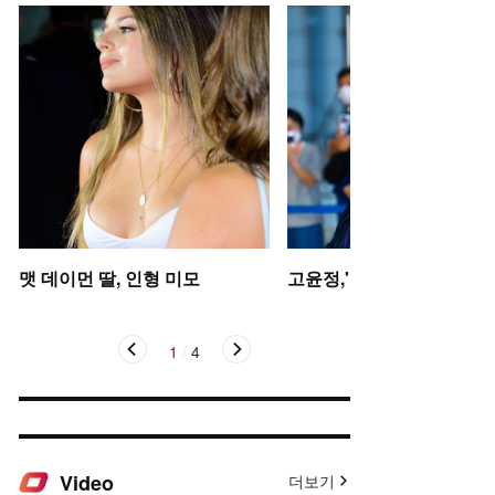
맷 데이먼 딸, 인형 미모
고윤정,'탄성을 자아내는 미
1
/
4
Video
더보기