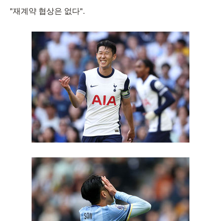
"재계약 협상은 없다".