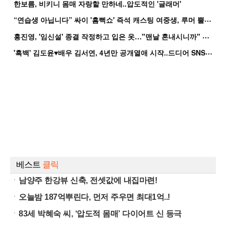
한보름, 비키니 몸매 자랑할 만하네..압도적인 '글래머'
“
연습생 아닙니다” 싸이 '흠뻑쇼' 즉석 캐스팅 여중생, 루머 뿔났다[Oh!쎈 이...
홍
진영, '임신설' 종결 작정하고 입은 옷…"맨날 혼내시니까" 억울
'
흑백' 김도윤♥배우 김서연, 4년만 공개열애 시작..드디어 SNS에 노출 [핫피...