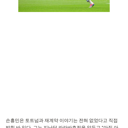
손흥민은 토트넘과 재계약 이야기는 전혀 없었다고 직접
밝힌 바 있다. 그는 지난달 카라바흐전을 앞두고 "아직 아