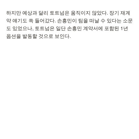
하지만 예상과 달리 토트넘은 움직이지 않았다. 장기 재계
약 얘기도 쏙 들어갔다. 손흥민이 팀을 떠날 수 있다는 소문
도 있었으나, 토트넘은 일단 손흥민 계약서에 포함된 1년
옵션을 발동할 것으로 보인다.