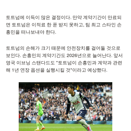
토트넘에 이득이 많은 결정이다. 만약 계약기간이 만료되
면 토트넘은 이적료 한 푼 받지 못하고, 팀 최고 스타인 손
흥민을 떠나보내야 한다.
토트넘의 손해가 크기 때문에 안전장치를 걸어둘 것으로
보인다. 손흥민의 계약기간도 2026년으로 늘어난다. 앞서
영국 이브닝 스탠다드도 "토트넘이 손흥민과 계약과 관련
해 1년 연장 옵션을 실행시킬 것"이라고 예상했다.