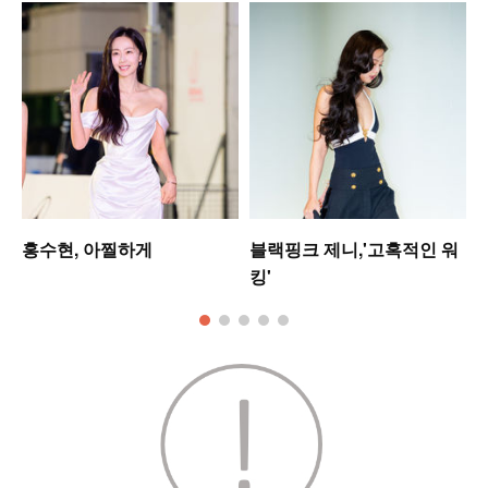
홍수현, 아찔하게
블랙핑크 제니,'고혹적인 워
킹'