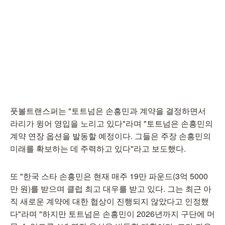
풋볼트랜스퍼는 "토트넘은 손흥민과 계약을 결정하면서
라리가 윙어 영입을 노리고 있다"라며 "토트넘은 손흥민의
계약 연장 옵션을 발동할 예정이다. 그들은 주장 손흥민의
미래를 확보하는 데 주력하고 있다"라고 보도했다.
또 "한국 스타 손흥민은 현재 매주 19만 파운드(3억 5000
만 원)를 받으며 클럽 최고 대우를 받고 있다. 그는 최근 아
직 새로운 계약에 대한 협상이 진행되지 않았다고 인정했
다"라며 "하지만 토트넘은 손흥민이 2026년까지 구단에 머