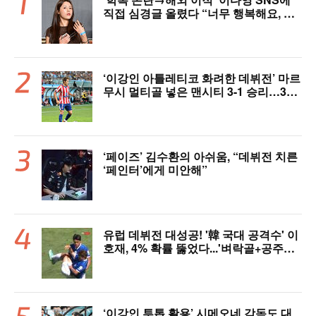
직접 심경글 올렸다 “너무 행복해요, 여
러분 응원 덕분에 여기까지 왔다”
‘이강인 아틀레티코 화려한 데뷔전’ 마르
무시 멀티골 넣은 맨시티 3-1 승리…3년
전 패배 복수 성공 [오!쎈 상암]
‘페이즈’ 김수환의 아쉬움, “데뷔전 치른
‘페인터’에게 미안해”
유럽 데뷔전 대성공! '韓 국대 공격수' 이
호재, 4% 확률 뚫었다...'벼락골+공주님
안기' 시선강탈→"믿기 힘든 드라마"
‘이강인 투톱 활용’ 시메오네 감독도 대