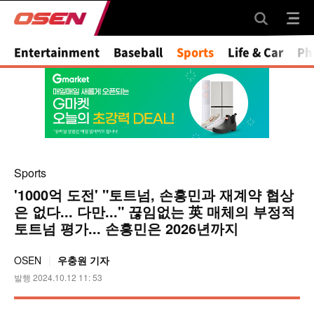
Entertainment
Baseball
Sports
Life & Car
Ph
Sports
'1000억 도전' "토트넘, 손흥민과 재계약 협상
은 없다... 다만..." 끊임없는 英 매체의 부정적
토트넘 평가... 손흥민은 2026년까지
OSEN
우충원 기자
발행 2024.10.12 11: 53