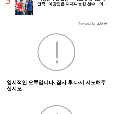
만족 “이강인은 다재다능한 선수…어떤
포지션이든 OK” [현장 인터뷰]