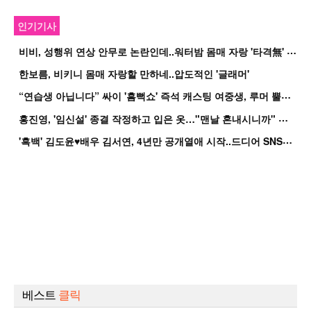
인기기사
비
비, 성행위 연상 안무로 논란인데..워터밤 몸매 자랑 '타격無' 근황
한보름, 비키니 몸매 자랑할 만하네..압도적인 '글래머'
“
연습생 아닙니다” 싸이 '흠뻑쇼' 즉석 캐스팅 여중생, 루머 뿔났다[Oh!쎈 이...
홍
진영, '임신설' 종결 작정하고 입은 옷…"맨날 혼내시니까" 억울
'
흑백' 김도윤♥배우 김서연, 4년만 공개열애 시작..드디어 SNS에 노출 [핫피...