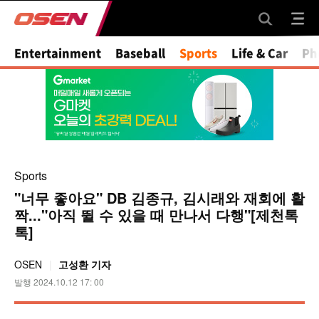
Mute
Entertainment
Baseball
Sports
Life & Car
Ph
Sports
"너무 좋아요" DB 김종규, 김시래와 재회에 활
짝..."아직 뛸 수 있을 때 만나서 다행"[제천톡
톡]
OSEN
고성환 기자
발행 2024.10.12 17: 00