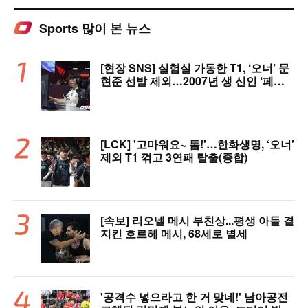
Sports 많이 본 뉴스
[현장 SNS] 실험실 가동한 T1, ‘오너’ 문
현준 선발 제외…2007년 생 신인 ‘페인
터’ 출전
[LCK] '고마워요~ 톰!'…한화생명, ‘오너’
제외 T1 꺾고 3연패 탈출(종합)
[속보] 리오넬 메시 부친상...평생 아들 곁
지킨 호르헤 메시, 68세로 별세
'공격수 넣으라고 한 거 맞네!' 남아공전