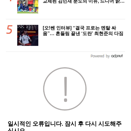
교체된 김민재 분노의 이유, 드디어 밝혀
졌다!
[오!쎈 인터뷰] “결국 프로는 멘탈 싸
움”… 흔들림 끝낸 ‘도란’ 최현준의 다짐