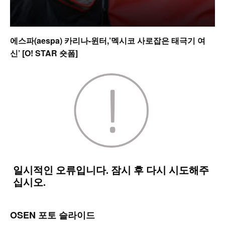
에스파(aespa) 카리나-윈터,’멕시코 사로잡은 태극기 여
신’ [O! STAR 숏폼]
OSEN 포토 슬라이드