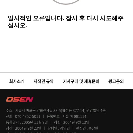
회사소개
저작권 규약
기사구매 및 제휴문의
광고문의
주소
서울시 마포구 양화진 4길 33-5(합정동 377-14) 평강빌딩 4층
전화
070-4352-5011
등록번호
서울 아 001114
등록일자
2005년 11월 9일
창립
2004년 9월 13일
창간
2004년 9월 23일
발행인
김영민
편집인
손남원