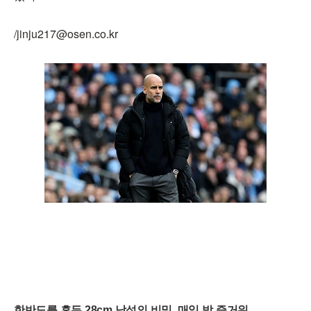
/jinju217@osen.co.kr