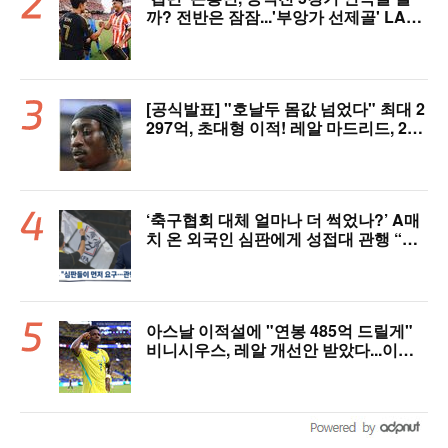
까? 전반은 잠잠...'부앙가 선제골' LAF
C, 과달라하라와 1-1 전반 종료
[공식발표] "호날두 몸값 넘었다" 최대 2
297억, 초대형 이적! 레알 마드리드, 21
살 디오망데 품었다..."구단 역사상 가장
비싼 영입"
‘축구협회 대체 얼마나 더 썩었나?’ A매
치 온 외국인 심판에게 성접대 관행 “그
래야 잘 불어주지 않겠나?”
아스날 이적설에 "연봉 485억 드릴게"
비니시우스, 레알 개선안 받았다...이제
선택은 선수 몫