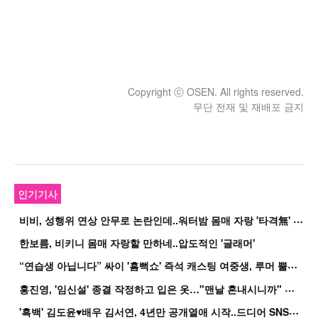
Copyright ⓒ OSEN. All rights reserved.
무단 전재 및 재배포 금지
인기기사
비
비, 성행위 연상 안무로 논란인데..워터밤 몸매 자랑 '타격無' 근황
한보름, 비키니 몸매 자랑할 만하네..압도적인 '글래머'
“
연습생 아닙니다” 싸이 '흠뻑쇼' 즉석 캐스팅 여중생, 루머 뿔났다[Oh!쎈 이...
홍
진영, '임신설' 종결 작정하고 입은 옷…"맨날 혼내시니까" 억울
'
흑백' 김도윤♥배우 김서연, 4년만 공개열애 시작..드디어 SNS에 노출 [핫피...