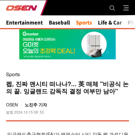
Mute
Entertainment
Baseball
Sports
Life & Car
Ph
Sports
펩, 진짜 맨시티 떠나나?... 英 매체 "비공식 논
의 끝. 잉글랜드 감독직 결정 여부만 남아"
OSEN
노진주 기자
발행 2024.10.15 08: 53
잉글랜드축구협회(FA)가 맨체스터 시티 감독 펩 과르디올