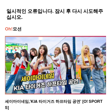
Oh!
모션
세이마이네임,'KIA 타이거즈 하프타임 공연' [O! SPORT
S]