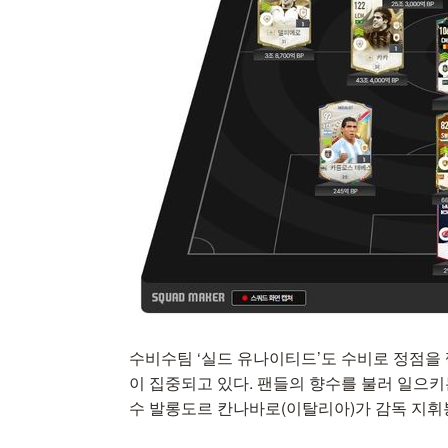
수비수팀 ‘실드 유나이티드’도 수비로 정점을
이 집중되고 있다. 팬들의 향수를 불러 일으키
수 발롱도르 칸나바로(이탈리아)가 감독 지휘