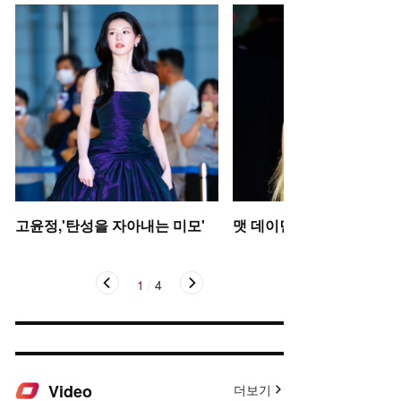
고윤정,'탄성을 자아내는 미모'
맷 데이먼 딸, 인형 미모
1
/
4
Video
더보기