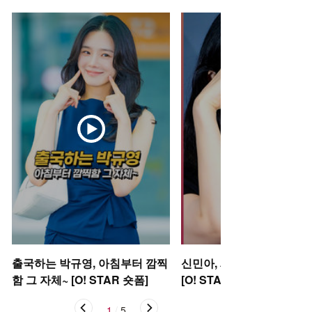
출국하는 박규영, 아침부터 깜찍
신민아, 새 신부의 러블리 
함 그 자체~ [O! STAR 숏폼]
[O! STAR 숏폼]
1
/
5