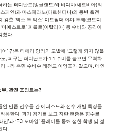
극하는 퍼디난드(잉글랜드)와 비디치(세르비아)의
욜(스페인)과 마스체라노(아르헨티나)의 동반 출전
 갖춘 ‘박스 투 박스’ 미드필더 야야 투레(코트디
 ‘마에스트로’ 피를로(이탈리아) 등 수비와 공격이
갖췄다.
피어’ 감독 티에리 앙리의 도발에 “그렇게 되지 않을
노, 피구는 퍼디난드가 1:1 수비를 붙으면 무력화
우리나라 측면 수비수 레전드 이영표가 맡으며, 메인
 승부, 관전 포인트는?
들인 만큼 선수들 간 에피소드와 선수 개별 특징들
 작용한다. 과거 경기를 보고 자란 팬층은 향수를
라인’과 ‘FC 모바일’ 플레이를 통해 접한 학생 및 젊
있다.