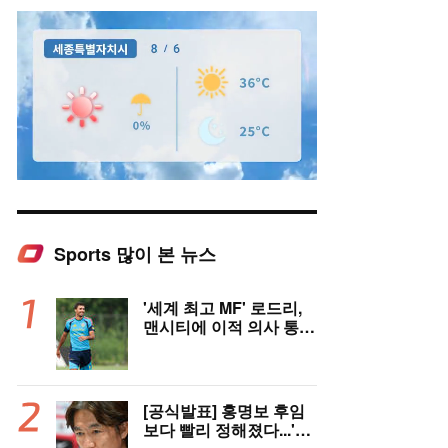
Sports 많이 본 뉴스
Mute
'세계 최고 MF' 로드리,
맨시티에 이적 의사 통
보..."레알 아닌 제안은
전부 거절" 구두 합의설
까지
[공식발표] 홍명보 후임
보다 빨리 정해졌다...'이