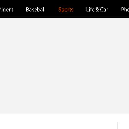
inment
Baseball
Sports
Life & Car
Ph