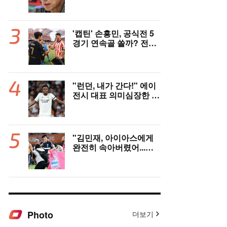
례적 공채' 韓 대표팀, 임
시감독 데뷔 무대 확정! 9
월 A매치 에콰도르·우루
과이와 2연전
'캡틴' 손흥민, 공식전 5
경기 연속골 쏠까? 전반
은 잠잠...'부앙가 선제골'
LAFC, 과달라하라와 1-
1 전반 종료
"런던, 내가 간다!" 에이
전시 대표 의미심장한 예
고...'핵폭탄급' 비니시우
스 아스날행 불붙었다
"김민재, 아이아스에게
완전히 속아버렸어...어
린 선수들이 승리 견인!"
獨 언론, 냉정한 평가
Photo
더보기