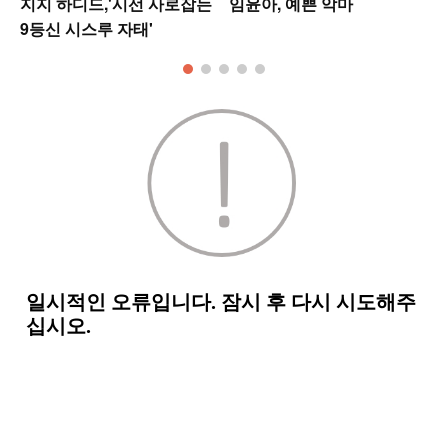
워
지지 하디드,'시선 사로잡는
임윤아, 예쁜 악마
9등신 시스루 자태'
모