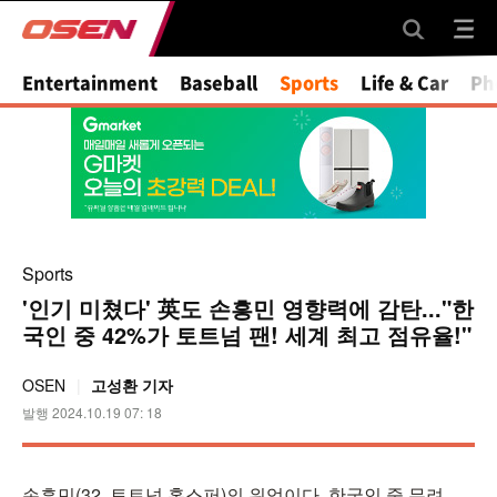
Entertainment
Baseball
Sports
Life & Car
Ph
Sports
'인기 미쳤다' 英도 손흥민 영향력에 감탄..."한
국인 중 42%가 토트넘 팬! 세계 최고 점유율!"
OSEN
고성환 기자
발행 2024.10.19 07: 18
손흥민(32, 토트넘 홋스퍼)의 위엄이다. 한국인 중 무려