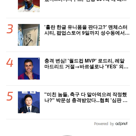
마드리드 극적 잔류 "2032년까지 재계
약 서명"
'홀란 한글 유니폼을 판다고?' 맨체스터
시티, 팝업스토어 9일까지 성수동에서
연다
충격 변심! '월드컵 MVP' 로드리, 레알
마드리드 거절→바르셀로나 'YES' 외쳤
다..."이적료 981억 제안 예정" 맨시티
허락만 남았다
"미친 놈들, 축구 다 말아먹으려 작정했
나?" 박문성 충격받았다...협회 '심판 성
접대' 논란에 분노 "국제적 망신, 국제 문
제 될 수도"