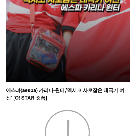
에스파(aespa) 카리나-윈터,’멕시코 사로잡은 태극기 여
신’ [O! STAR 숏폼]