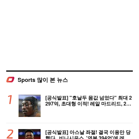
Sports 많이 본 뉴스
[공식발표] "호날두 몸값 넘었다" 최대 2
297억, 초대형 이적! 레알 마드리드, 21
살 디오망데 품었다..."구단 역사상 가장
비싼 영입"
[공식발표] 아스날 좌절! 결국 이용만 당
했다...비니시우스, '연봉 394억'에 레알