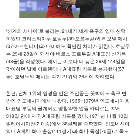
‘신계의 사나이’로 불리는, 21세기 세계 축구의 양대 산맥
이었던 크리스티아누 호날두(39·포르투갈)와 리오넬 메시
(37·아르헨티나)와 대비해도 확연한 차이가 읽힌다. 호날두
는 29세 28일이 돼서야 비로소 포르투갈 A대표팀 신기록
(48골)을 작성했다. 메시는 이보다 더 늦은 29세 144일을
맞이하던 날에 아르헨티나 A대표팀 기록을 능가했다(57
골). 호날두와 메시는 각기 21위와 26위에 자리했다.
한편, 전체 1위의 영광을 안은 주인공은 뜻밖에도 축구 변
방인 인도네시아에서 나왔다. 1965~1979년 인도네시아 A
대표팀 부동의 골게터로 맹활약한 압둘 카디르는 22세
318일 만에 자국 A대표팀 기록을 깼다. 1971년 11월 10일
말레이시아전(2-0 승)에서 38골째를 수확했다. 인도네시아
역대 A매치 최다 출장(111경기)과 최다 득점(70골) 기록도