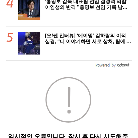
'홍명보 감독 대표팀 선임 결정적 역할'
이임생의 반격 "홍명보 선임 기록 남아
있다"…문체부와 법정 공방 나선다
[오!쎈 인터뷰] ‘에이밍’ 김하람의 이적
심경, “더 이야기하면 서로 상처, 팀에 피
해 주기 싫어”