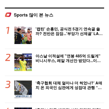
Sports 많이 본 뉴스
'캡틴' 손흥민, 공식전 5경기 연속골 쏠
까? 전반은 잠잠...'부앙가 선제골' LAF
C, 과달라하라와 1-1 전반 종료
아스날 이적설에 "연봉 485억 드릴게"
비니시우스, 레알 개선안 받았다...이제
선택은 선수 몫
‘축구협회 대체 얼마나 더 썩었나?’ A매
치 온 외국인 심판에게 성접대 관행 “그
래야 잘 불어주지 않겠나?”