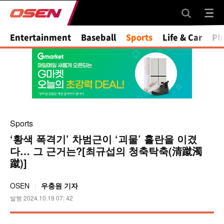
Mute
Entertainment
Baseball
Sports
Life & Car
Ph
Sports
‘황색 폭격기’ 차범근이 ‘괴물’ 홀란을 이겼
다… 그 근거는?[최규섭의 청축탁축(清蹴濁
蹴)]
OSEN
우충원 기자
발행 2024.10.19 07: 42