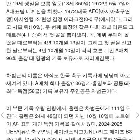
만 19세 생일을 보름 앞둔(18세 350일) 1972년 5월 7일에
A대표팀 데뷔전을 치렀다. 1972 태국 AFC[아시아축구연
맹] 아시안컵 조 편성 결정 이라크전(0-0 무)에서였다. 그리
고 사흘 뒤(10일), 두 번째 출장인 같은 대회 조별 라운드 크
메르전(4-1 승)에서 첫 골을 뽑아냈다. 곧, 데뷔 무대에 올
랐을 때로부터는 4년 10개월 13일이, 그리고 첫 골을 신고
한 날로부터는 4년 10개월 10일이 각각 흐른 뒤인 A매치
96회 출장 때 영광의 기록 보유자로 자리매김했다.
차범근의 이름은 아직도 한국 축구 기록사에 당당히 아로
새겨져 있다. A매치 최다 출장(136경기·홍명보와 공동)과
최다 득점(58골) 기록 보유자 주인공은 차범근이다.
이 부문 기록 수립 연령에서, 홀란은 차범근에게 111일 뒤
진다. 홀란은 24세 48일이 되던 지난 10월 10일에 노르웨
이 A대표팀 개인 득점 기록을 갈아치웠다. 2024-2025
UEFA[유럽축구연맹] 네이션스리그(UNL) 리그 페이즈 B3
슬로베니아전(3-0 승)에서, 선제 결승골을 비롯해 2골을 작