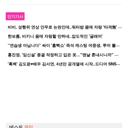
인기기사
비
비, 성행위 연상 안무로 논란인데..워터밤 몸매 자랑 '타격無' 근황
한보름, 비키니 몸매 자랑할 만하네..압도적인 '글래머'
“
연습생 아닙니다” 싸이 '흠뻑쇼' 즉석 캐스팅 여중생, 루머 뿔났다[Oh!쎈 이...
홍
진영, '임신설' 종결 작정하고 입은 옷…"맨날 혼내시니까" 억울
'
흑백' 김도윤♥배우 김서연, 4년만 공개열애 시작..드디어 SNS에 노출 [핫피...