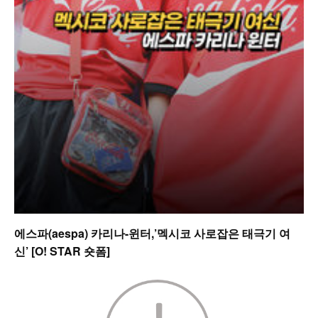
에스파(aespa) 카리나-윈터,’멕시코 사로잡은 태극기 여
신’ [O! STAR 숏폼]