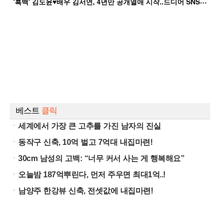
'
흑백' 김도윤♥배우 김서연, 4년만 공개열애 시작..드디어 SNS에 노출 [핫피...