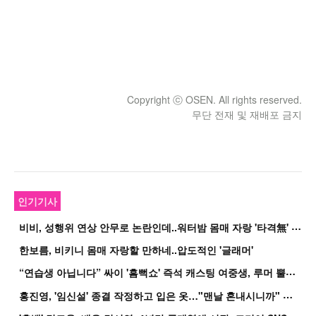
Copyright ⓒ OSEN. All rights reserved.
무단 전재 및 재배포 금지
인기기사
비
비, 성행위 연상 안무로 논란인데..워터밤 몸매 자랑 '타격無' 근황
한보름, 비키니 몸매 자랑할 만하네..압도적인 '글래머'
“
연습생 아닙니다” 싸이 '흠뻑쇼' 즉석 캐스팅 여중생, 루머 뿔났다[Oh!쎈 이...
홍
진영, '임신설' 종결 작정하고 입은 옷…"맨날 혼내시니까" 억울