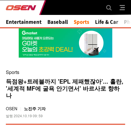
Mute
Entertainment
Baseball
Sports
Life & Car
Ph
Sports
득점왕+트레블까지 'EPL 제패했잖아'... 홀란,
'세계적 MF에 굴욕 안기면서' 바르사로 향하
나
OSEN
노진주 기자
발행 2024.10.19 09: 59