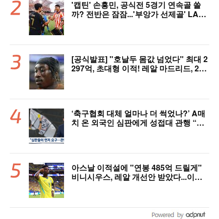
'캡틴' 손흥민, 공식전 5경기 연속골 쏠
까? 전반은 잠잠...'부앙가 선제골' LAF
C, 과달라하라와 1-1 전반 종료
[공식발표] "호날두 몸값 넘었다" 최대 2
297억, 초대형 이적! 레알 마드리드, 21
살 디오망데 품었다..."구단 역사상 가장
비싼 영입"
‘축구협회 대체 얼마나 더 썩었나?’ A매
치 온 외국인 심판에게 성접대 관행 “그
래야 잘 불어주지 않겠나?”
아스날 이적설에 "연봉 485억 드릴게"
비니시우스, 레알 개선안 받았다...이제
선택은 선수 몫