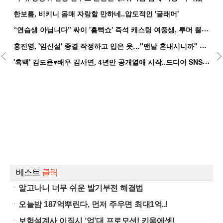
한보름, 비키니 몸매 자랑할 만하네..압도적인 '글래머'
“
연습생 아닙니다” 싸이 '흠뻑쇼' 즉석 캐스팅 여중생, 루머 뿔났다[Oh!쎈 이...
홍
진영, '임신설' 종결 작정하고 입은 옷…"맨날 혼내시니까" 억울
'
흑백' 김도윤♥배우 김서연, 4년만 공개열애 시작..드디어 SNS에 노출 [핫피...