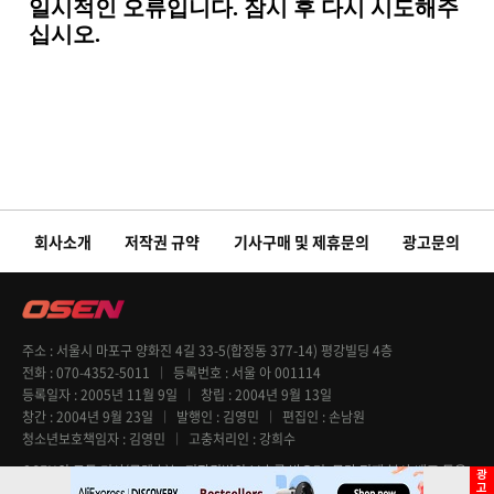
회사소개
저작권 규약
기사구매 및 제휴문의
광고문의
주소
서울시 마포구 양화진 4길 33-5(합정동 377-14) 평강빌딩 4층
전화
070-4352-5011
등록번호
서울 아 001114
등록일자
2005년 11월 9일
창립
2004년 9월 13일
창간
2004년 9월 23일
발행인
김영민
편집인
손남원
청소년보호책임자
김영민
고충처리인
강희수
OSEN의 모든 기사(콘텐츠)는 저작권법의 보호를 받으며, 무단 전재 복사 배포 등을
엄격히 금지합니다. Copyright @ OSEN All rights reserved.