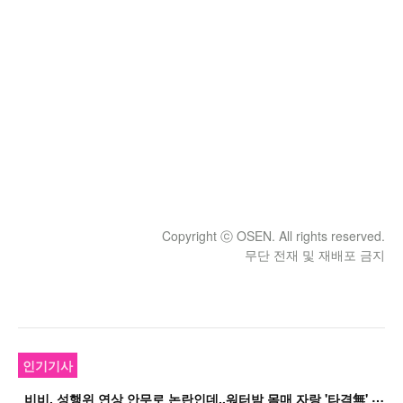
Copyright ⓒ OSEN. All rights reserved.
무단 전재 및 재배포 금지
인기기사
비
비, 성행위 연상 안무로 논란인데..워터밤 몸매 자랑 '타격無' 근황