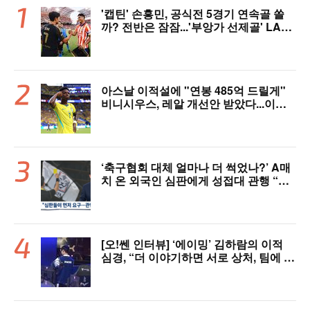
'캡틴' 손흥민, 공식전 5경기 연속골 쏠
까? 전반은 잠잠...'부앙가 선제골' LAF
C, 과달라하라와 1-1 전반 종료
아스날 이적설에 "연봉 485억 드릴게"
비니시우스, 레알 개선안 받았다...이제
선택은 선수 몫
‘축구협회 대체 얼마나 더 썩었나?’ A매
치 온 외국인 심판에게 성접대 관행 “그
래야 잘 불어주지 않겠나?”
[오!쎈 인터뷰] ‘에이밍’ 김하람의 이적
심경, “더 이야기하면 서로 상처, 팀에 피
해 주기 싫어”