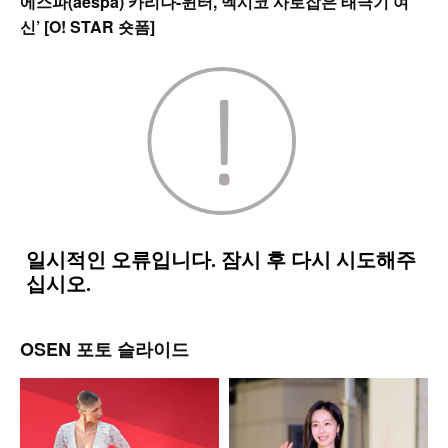
에스파(aespa) 카리나-윈터,’멕시코 사로잡은 태극기 여
신’ [O! STAR 숏폼]
OSEN 포토 슬라이드