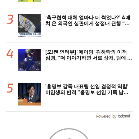
‘축구협회 대체 얼마나 더 썩었나?’ A매
치 온 외국인 심판에게 성접대 관행 “그
래야 잘 불어주지 않겠나?”
[오!쎈 인터뷰] ‘에이밍’ 김하람의 이적
심경, “더 이야기하면 서로 상처, 팀에 피
해 주기 싫어”
'홍명보 감독 대표팀 선임 결정적 역할'
이임생의 반격 "홍명보 선임 기록 남아
있다"…문체부와 법정 공방 나선다