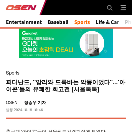
Entertainment
Baseball
Sports
Life & Car
Ph
Sports
퍼디난드, "앙리와 드록바는 악몽이었다"...'아
이콘'들의 유쾌한 회고전 [서울톡톡]
OSEN
정승우 기자
발행 2024.10.19 16: 46
축구계 '아이콘'들이 서울월드컵경기장에 모였다.