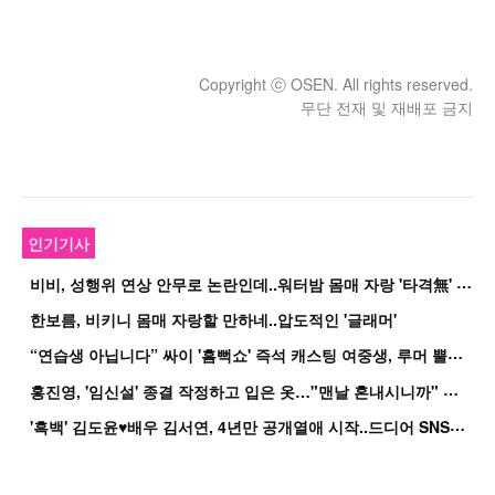
Copyright ⓒ OSEN. All rights reserved.
무단 전재 및 재배포 금지
인기기사
비
비, 성행위 연상 안무로 논란인데..워터밤 몸매 자랑 '타격無' 근황
한보름, 비키니 몸매 자랑할 만하네..압도적인 '글래머'
“
연습생 아닙니다” 싸이 '흠뻑쇼' 즉석 캐스팅 여중생, 루머 뿔났다[Oh!쎈 이...
홍
진영, '임신설' 종결 작정하고 입은 옷…"맨날 혼내시니까" 억울
'
흑백' 김도윤♥배우 김서연, 4년만 공개열애 시작..드디어 SNS에 노출 [핫피...