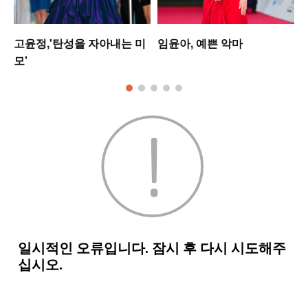
셋
고윤정,'탄성을 자아내는 미
임윤아, 예쁜 악마
모'