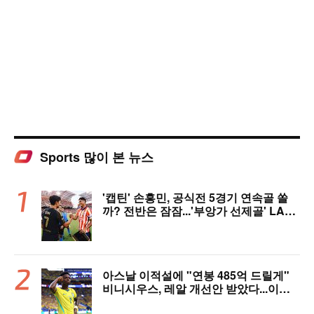
Sports 많이 본 뉴스
'캡틴' 손흥민, 공식전 5경기 연속골 쏠
까? 전반은 잠잠...'부앙가 선제골' LAF
C, 과달라하라와 1-1 전반 종료
아스날 이적설에 "연봉 485억 드릴게"
비니시우스, 레알 개선안 받았다...이제
선택은 선수 몫