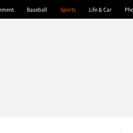
inment
Baseball
Sports
Life & Car
Ph