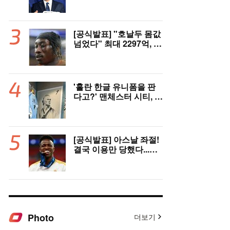
성 충격받았다...협회 '심
판 성접대' 논란에 분노
"국제적 망신, 국제 문제
될 수도"
[공식발표] "호날두 몸값
넘었다" 최대 2297억, 초
대형 이적! 레알 마드리
드, 21살 디오망데 품었
다..."구단 역사상 가장
비싼 영입"
'홀란 한글 유니폼을 판
다고?' 맨체스터 시티, 팝
업스토어 9일까지 성수
동에서 연다
[공식발표] 아스날 좌절!
결국 이용만 당했다...비
니시우스, '연봉 394
억'에 레알 마드리드 극
적 잔류 "2032년까지 재
계약 서명"
Photo
더보기