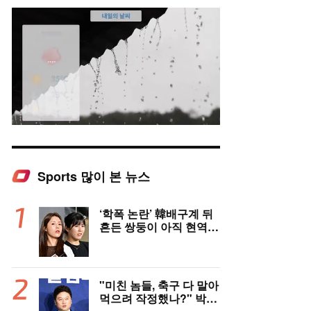
Sports 많이 본 뉴스
Mute
‘학폭 논란’ 韓배구계 뒤
흔든 쌍둥이 아직 현역이
다! 나란히 아제르바이잔
행→5년 만에 한솥밥 확
정
"미친 놈들, 축구 다 말아
먹으려 작정했나?" 박문