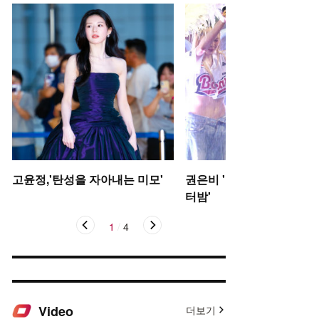
고윤정,'탄성을 자아내는 미모'
권은비 '야구장 더위 날리는
터밤'
1
/
4
Video
더보기