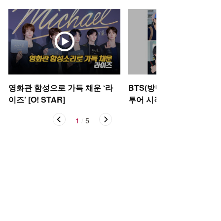
영화관 함성으로 가득 채운 ‘라
BTS(방탄소년단), 아리랑
이즈’ [O! STAR]
투어 시작 [O! STAR]
1
/
5