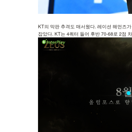
KT의 막판 추격도 매서웠다. 레이션 해먼즈가 
잡았다. KT는 4쿼터 들어 후반 70-68로 2점