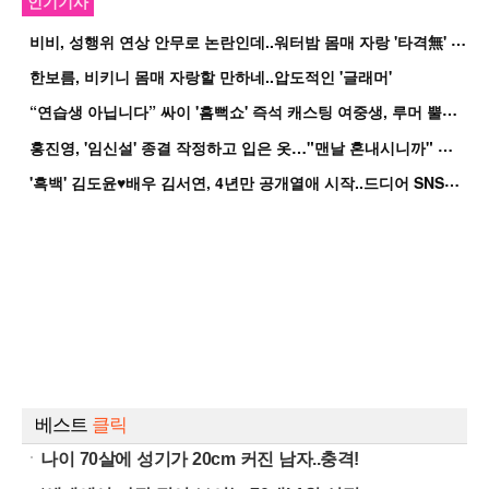
인기기사
비
비, 성행위 연상 안무로 논란인데..워터밤 몸매 자랑 '타격無' 근황
한보름, 비키니 몸매 자랑할 만하네..압도적인 '글래머'
“
연습생 아닙니다” 싸이 '흠뻑쇼' 즉석 캐스팅 여중생, 루머 뿔났다[Oh!쎈 이...
홍
진영, '임신설' 종결 작정하고 입은 옷…"맨날 혼내시니까" 억울
'
흑백' 김도윤♥배우 김서연, 4년만 공개열애 시작..드디어 SNS에 노출 [핫피...