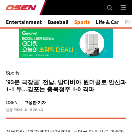
Entertainment
Baseball
Sports
Life & Car
Ph
Sports
'93분 극장골' 전남, 발디비아 원더골로 안산과
1-1 무...김포는 충북청주 1-0 격파
OSEN
고성환 기자
발행 2024.10.19 20: 43
전남드래곤즈가 발디비아(30)의 원더골 한 방으로 귀중한