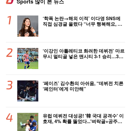
Sports 많이 본 뉴스
‘학폭 논란→해외 이적’ 이다영 SNS에
직접 심경글 올렸다 “너무 행복해요, 여
러분 응원 덕분에 여기까지 왔다”
‘이강인 아틀레티코 화려한 데뷔전’ 마르
무시 멀티골 넣은 맨시티 3-1 승리…3년
전 패배 복수 성공 [오!쎈 상암]
‘페이즈’ 김수환의 아쉬움, “데뷔전 치른
‘페인터’에게 미안해”
유럽 데뷔전 대성공! '韓 국대 공격수' 이
호재, 4% 확률 뚫었다...'벼락골+공주님
안기' 시선강탈→"믿기 힘든 드라마"