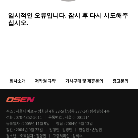
회사소개
저작권 규약
기사구매 및 제휴문의
광고문의
주소
서울시 마포구 양화진 4길 33-5(합정동 377-14) 평강빌딩 4층
전화
070-4352-5011
등록번호
서울 아 001114
등록일자
2005년 11월 9일
창립
2004년 9월 13일
창간
2004년 9월 23일
발행인
김영민
편집인
손남원
청소년보호책임자
김영민
고충처리인
강희수