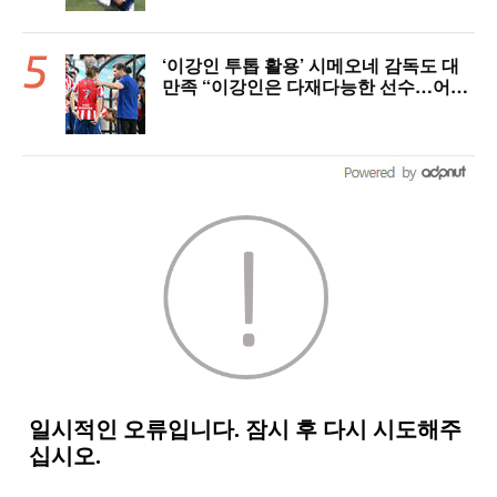
‘이강인 투톱 활용’ 시메오네 감독도 대
만족 “이강인은 다재다능한 선수…어떤
포지션이든 OK” [현장 인터뷰]