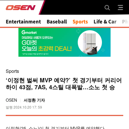
Mute
Entertainment
Baseball
Sports
Life & Car
Ph
Sports
‘이정현 벌써 MVP 예약?’ 첫 경기부터 커리어
하이 43점, 7AS, 4스틸 대폭발…소노 첫 승
OSEN
서정환 기자
발행 2024.10.20 17: 59
이정현(25, 소노)이 첫 경기부터 MVP를 예약했다.