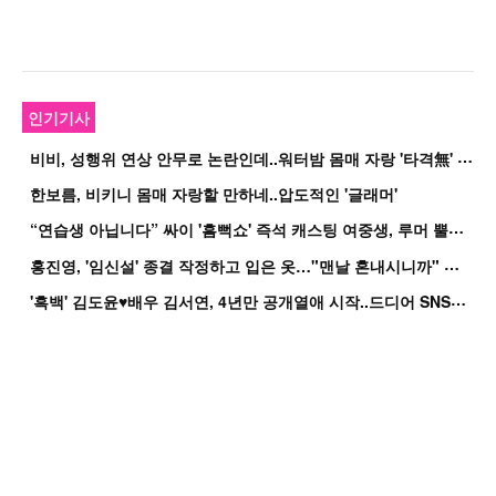
인기기사
비
비, 성행위 연상 안무로 논란인데..워터밤 몸매 자랑 '타격無' 근황
한보름, 비키니 몸매 자랑할 만하네..압도적인 '글래머'
“
연습생 아닙니다” 싸이 '흠뻑쇼' 즉석 캐스팅 여중생, 루머 뿔났다[Oh!쎈 이...
홍
진영, '임신설' 종결 작정하고 입은 옷…"맨날 혼내시니까" 억울
'
흑백' 김도윤♥배우 김서연, 4년만 공개열애 시작..드디어 SNS에 노출 [핫피...