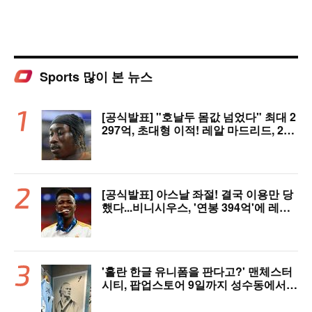
Sports 많이 본 뉴스
[공식발표] "호날두 몸값 넘었다" 최대 2
297억, 초대형 이적! 레알 마드리드, 21
살 디오망데 품었다..."구단 역사상 가장
비싼 영입"
[공식발표] 아스날 좌절! 결국 이용만 당
했다...비니시우스, '연봉 394억'에 레알
마드리드 극적 잔류 "2032년까지 재계
약 서명"
'홀란 한글 유니폼을 판다고?' 맨체스터
시티, 팝업스토어 9일까지 성수동에서
연다