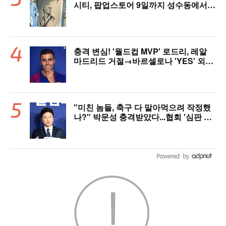
시티, 팝업스토어 9일까지 성수동에서
연다
충격 변심! '월드컵 MVP' 로드리, 레알
마드리드 거절→바르셀로나 'YES' 외쳤
다..."이적료 981억 제안 예정" 맨시티
허락만 남았다
"미친 놈들, 축구 다 말아먹으려 작정했
나?" 박문성 충격받았다...협회 '심판 성
접대' 논란에 분노 "국제적 망신, 국제 문
제 될 수도"