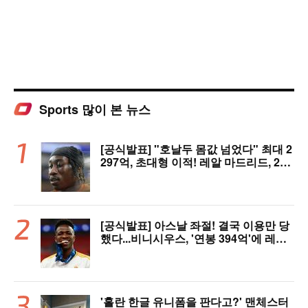
Sports 많이 본 뉴스
[공식발표] "호날두 몸값 넘었다" 최대 2
297억, 초대형 이적! 레알 마드리드, 21
살 디오망데 품었다..."구단 역사상 가장
비싼 영입"
[공식발표] 아스날 좌절! 결국 이용만 당
했다...비니시우스, '연봉 394억'에 레알
마드리드 극적 잔류 "2032년까지 재계
약 서명"
'홀란 한글 유니폼을 판다고?' 맨체스터