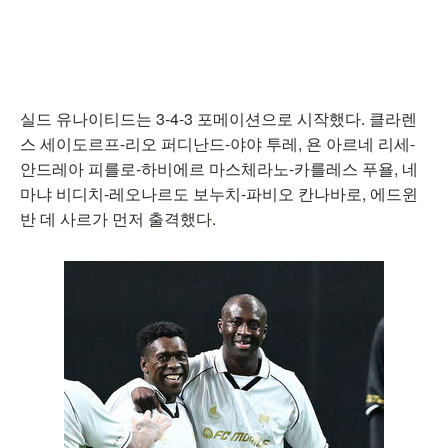
실드 유나이티드는 3-4-3 포메이션으로 시작했다. 클라렌
스 세이도르프-리오 퍼디난드-야야 투레, 욘 아르네 리세-
안드레아 피를로-하비에르 마스체라노-카를레스 푸욜, 네
마냐 비디치-레오나르도 보누치-파비오 칸나바로, 에드윈
반 데 사르가 먼저 출격했다.