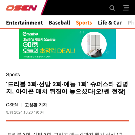
Mute
Entertainment
Baseball
Sports
Life & Car
Ph
Sports
'드리블 3회·선방 2회·예능 1회' 슈퍼스타 김병
지, 아이콘 매치 뒤집어 놓으셨다[오!쎈 현장]
OSEN
고성환 기자
발행 2024.10.20 19: 04
드리블 3회, 선방 2회, 그리고 예능감까지 챙긴 실점 1회.