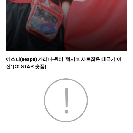
에스파(aespa) 카리나-윈터,’멕시코 사로잡은 태극기 여
신’ [O! STAR 숏폼]