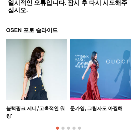
OSEN 포토 슬라이드
블랙핑크 제니,'고혹적인 워
문가영, 그림자도 아찔해
킹'