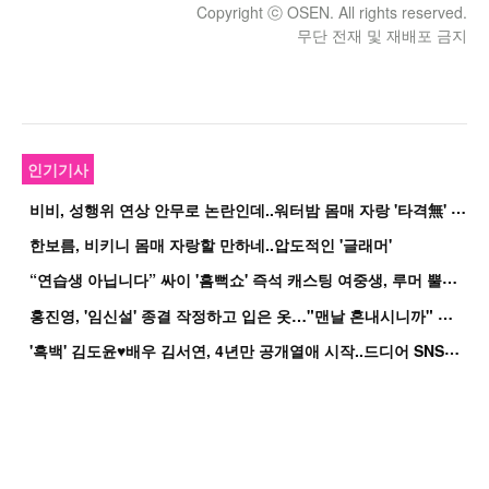
Copyright ⓒ OSEN. All rights reserved.
무단 전재 및 재배포 금지
인기기사
비
비, 성행위 연상 안무로 논란인데..워터밤 몸매 자랑 '타격無' 근황
한보름, 비키니 몸매 자랑할 만하네..압도적인 '글래머'
“
연습생 아닙니다” 싸이 '흠뻑쇼' 즉석 캐스팅 여중생, 루머 뿔났다[Oh!쎈 이...
홍
진영, '임신설' 종결 작정하고 입은 옷…"맨날 혼내시니까" 억울
'
흑백' 김도윤♥배우 김서연, 4년만 공개열애 시작..드디어 SNS에 노출 [핫피...