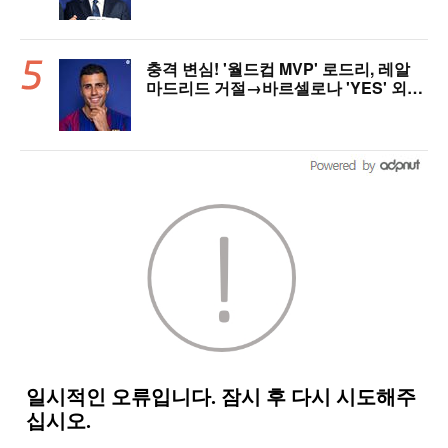
제 될 수도"
충격 변심! '월드컵 MVP' 로드리, 레알
마드리드 거절→바르셀로나 'YES' 외쳤
다..."이적료 981억 제안 예정" 맨시티
허락만 남았다