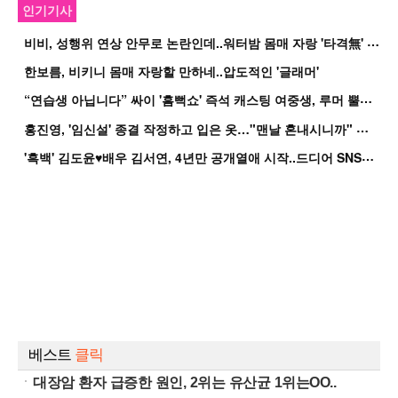
인기기사
비
비, 성행위 연상 안무로 논란인데..워터밤 몸매 자랑 '타격無' 근황
한보름, 비키니 몸매 자랑할 만하네..압도적인 '글래머'
“
연습생 아닙니다” 싸이 '흠뻑쇼' 즉석 캐스팅 여중생, 루머 뿔났다[Oh!쎈 이...
홍
진영, '임신설' 종결 작정하고 입은 옷…"맨날 혼내시니까" 억울
'
흑백' 김도윤♥배우 김서연, 4년만 공개열애 시작..드디어 SNS에 노출 [핫피...