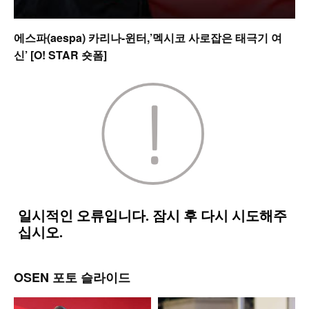
에스파(aespa) 카리나-윈터,’멕시코 사로잡은 태극기 여
신’ [O! STAR 숏폼]
OSEN 포토 슬라이드