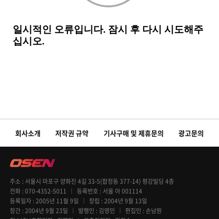
회사소개
저작권 규약
기사구매 및 제휴문의
광고문의
주소
서울시 마포구 양화진 4길 33-5(합정동 377-14) 평강빌딩 4층
전화
070-4352-5011
등록번호
서울 아 001114
등록일자
2005년 11월 9일
창립
2004년 9월 13일
창간
2004년 9월 23일
발행인
김영민
편집인
손남원