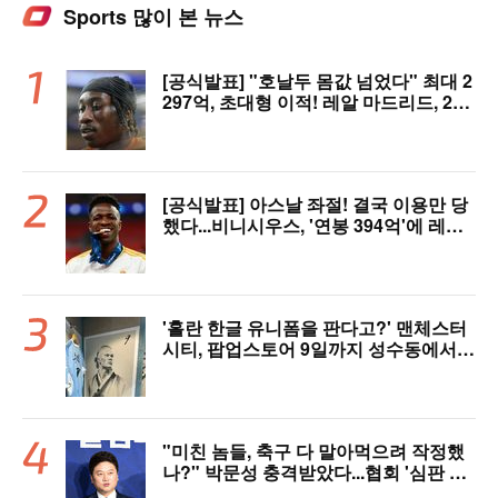
Sports 많이 본 뉴스
[공식발표] "호날두 몸값 넘었다" 최대 2
297억, 초대형 이적! 레알 마드리드, 21
살 디오망데 품었다..."구단 역사상 가장
비싼 영입"
[공식발표] 아스날 좌절! 결국 이용만 당
했다...비니시우스, '연봉 394억'에 레알
마드리드 극적 잔류 "2032년까지 재계
약 서명"
'홀란 한글 유니폼을 판다고?' 맨체스터
시티, 팝업스토어 9일까지 성수동에서
연다
"미친 놈들, 축구 다 말아먹으려 작정했
나?" 박문성 충격받았다...협회 '심판 성
접대' 논란에 분노 "국제적 망신, 국제 문