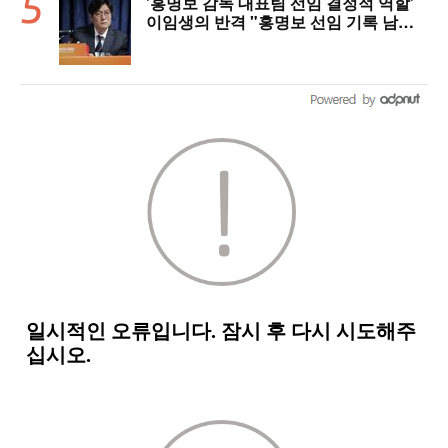
'홍명보 감독 대표팀 선임 결정적 역할'
이임생의 반격 "홍명보 선임 기록 남아
있다"…문체부와 법정 공방 나선다