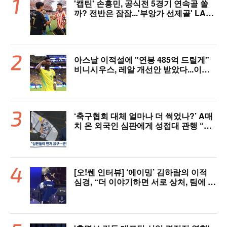
'캡틴' 손흥민, 공식전 5경기 연속골 쏠
까? 전반은 잠잠...'부앙가 선제골' LAF
C, 과달라하라와 1-1 전반 종료
아스날 이적설에 "연봉 485억 드릴게"
비니시우스, 레알 개선안 받았다...이제
선택은 선수 몫
‘축구협회 대체 얼마나 더 썩었나?’ A매
치 온 외국인 심판에게 성접대 관행 “그
래야 잘 불어주지 않겠나?”
[오!쎈 인터뷰] ‘에이밍’ 김하람의 이적
심경, “더 이야기하면 서로 상처, 팀에 피
해 주기 싫어”