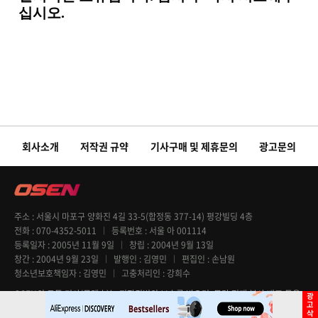
회사소개
저작권 규약
기사구매 및 제휴문의
광고문의
주소
서울시 마포구 양화진 4길 33-5(합정동 377-14) 평강빌딩 4층
전화
070-4352-5011
등록번호
서울 아 001114
등록일자
2005년 11월 9일
창립
2004년 9월 13일
창간
2004년 9월 23일
발행인
김영민
편집인
손남원
청소년보호책임자
김영민
고충처리인
강희수
OSEN의 모든 기사(콘텐츠)는 저작권법의 보호를 받으며, 무단 전재 복사 배포 등을
엄격히 금지합니다. Copyright @ OSEN All rights reserved.