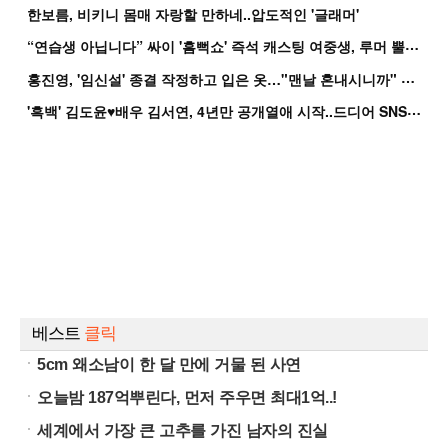
한보름, 비키니 몸매 자랑할 만하네..압도적인 '글래머'
“
연습생 아닙니다” 싸이 '흠뻑쇼' 즉석 캐스팅 여중생, 루머 뿔났다[Oh!쎈 이...
홍
진영, '임신설' 종결 작정하고 입은 옷…"맨날 혼내시니까" 억울
'
흑백' 김도윤♥배우 김서연, 4년만 공개열애 시작..드디어 SNS에 노출 [핫피...