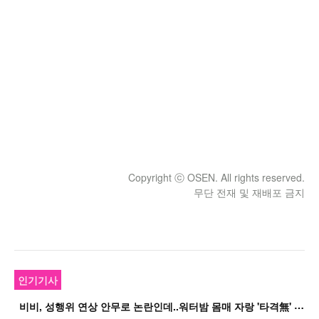
Copyright ⓒ OSEN. All rights reserved.
무단 전재 및 재배포 금지
인기기사
비
비, 성행위 연상 안무로 논란인데..워터밤 몸매 자랑 '타격無' 근황