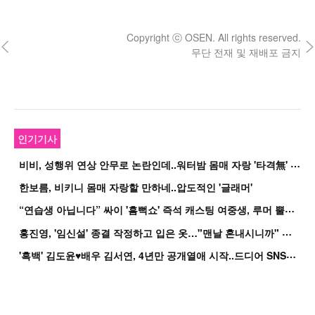
Copyright ⓒ OSEN. All rights reserved.
무단 전재 및 재배포 금지
인기기사
비
비, 성행위 연상 안무로 논란인데..워터밤 몸매 자랑 '타격無' 근황
한보름, 비키니 몸매 자랑할 만하네..압도적인 '글래머'
“
연습생 아닙니다” 싸이 '흠뻑쇼' 즉석 캐스팅 여중생, 루머 뿔났다[Oh!쎈 이...
홍
진영, '임신설' 종결 작정하고 입은 옷…"맨날 혼내시니까" 억울
'
흑백' 김도윤♥배우 김서연, 4년만 공개열애 시작..드디어 SNS에 노출 [핫피...