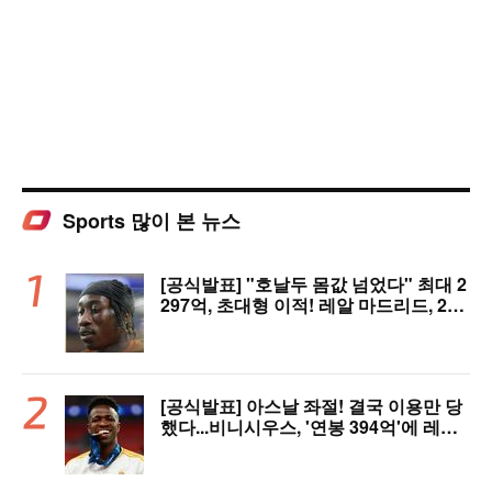
Sports 많이 본 뉴스
[공식발표] "호날두 몸값 넘었다" 최대 2
297억, 초대형 이적! 레알 마드리드, 21
살 디오망데 품었다..."구단 역사상 가장
비싼 영입"
[공식발표] 아스날 좌절! 결국 이용만 당
했다...비니시우스, '연봉 394억'에 레알
마드리드 극적 잔류 "2032년까지 재계
약 서명"