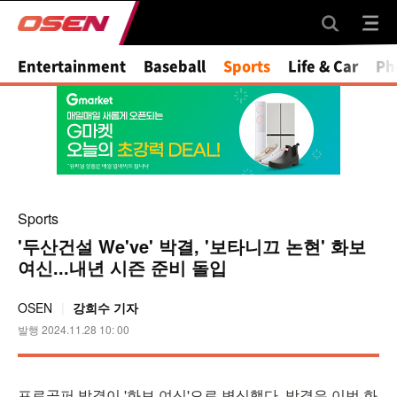
Mute
Entertainment
Baseball
Sports
Life & Car
Ph
Sports
'두산건설 We've' 박결, '보타니끄 논현' 화보
여신...내년 시즌 준비 돌입
OSEN
강희수 기자
발행 2024.11.28 10: 00
프로골퍼 박결이 '화보 여신'으로 변신했다. 박결은 이번 화