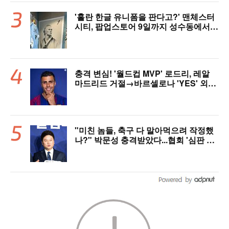
'홀란 한글 유니폼을 판다고?' 맨체스터
시티, 팝업스토어 9일까지 성수동에서
연다
충격 변심! '월드컵 MVP' 로드리, 레알
마드리드 거절→바르셀로나 'YES' 외쳤
다..."이적료 981억 제안 예정" 맨시티
허락만 남았다
"미친 놈들, 축구 다 말아먹으려 작정했
나?" 박문성 충격받았다...협회 '심판 성
접대' 논란에 분노 "국제적 망신, 국제 문
제 될 수도"