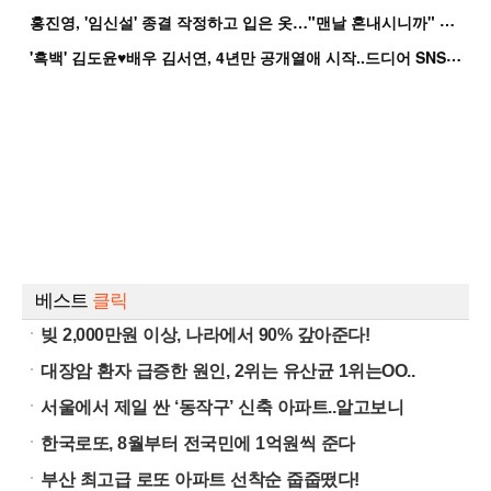
홍
진영, '임신설' 종결 작정하고 입은 옷…"맨날 혼내시니까" 억울
'
흑백' 김도윤♥배우 김서연, 4년만 공개열애 시작..드디어 SNS에 노출 [핫피...