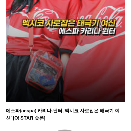
에스파(aespa) 카리나-윈터,’멕시코 사로잡은 태극기 여
신’ [O! STAR 숏폼]