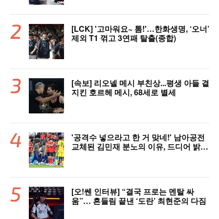
[LCK] '고마워요~ 톰!'…한화생명, ‘오너’
제외 T1 꺾고 3연패 탈출(종합)
[속보] 리오넬 메시 부친상...평생 아들 곁
지킨 호르헤 메시, 68세로 별세
'공격수 넣으라고 한 거 맞네!' 남아공전
교체된 김민재 분노의 이유, 드디어 밝혀
졌다!
[오!쎈 인터뷰] “결국 프로는 멘탈 싸
움”… 흔들림 끝낸 ‘도란’ 최현준의 다짐