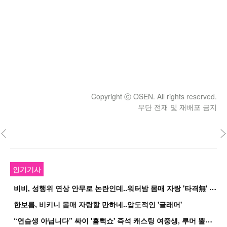
Copyright ⓒ OSEN. All rights reserved.
무단 전재 및 재배포 금지
인기기사
비
비, 성행위 연상 안무로 논란인데..워터밤 몸매 자랑 '타격無' 근황
한보름, 비키니 몸매 자랑할 만하네..압도적인 '글래머'
“
연습생 아닙니다” 싸이 '흠뻑쇼' 즉석 캐스팅 여중생, 루머 뿔났다[Oh!쎈 이...