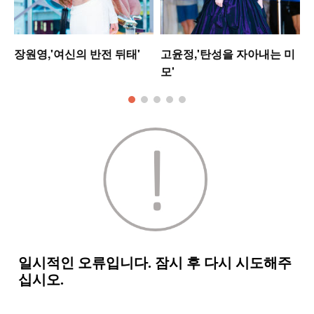
워
장원영,'여신의 반전 뒤태'
고윤정,'탄성을 자아내는 미
모'