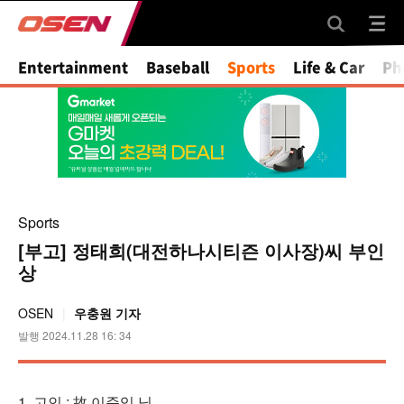
Entertainment
Baseball
Sports
Life & Car
Ph
Sports
[부고] 정태희(대전하나시티즌 이사장)씨 부인
상
OSEN
우충원 기자
발행 2024.11.28 16: 34
1. 고인 : 故 이준임 님