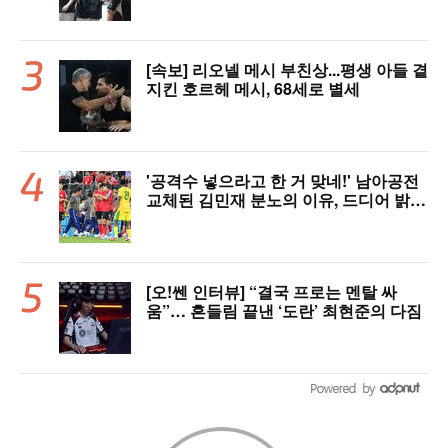
[속보] 리오넬 메시 부친상...평생 아들 곁
지킨 호르헤 메시, 68세로 별세
'공격수 넣으라고 한 거 맞네!' 남아공전
교체된 김민재 분노의 이유, 드디어 밝혀
졌다!
[오!쎈 인터뷰] “결국 프로는 멘탈 싸
움”… 흔들림 끝낸 ‘도란’ 최현준의 다짐