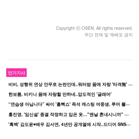
Copyright ⓒ OSEN. All rights reserved.
무단 전재 및 재배포 금지
인기기사
비
비, 성행위 연상 안무로 논란인데..워터밤 몸매 자랑 '타격無' 근황
한보름, 비키니 몸매 자랑할 만하네..압도적인 '글래머'
“
연습생 아닙니다” 싸이 '흠뻑쇼' 즉석 캐스팅 여중생, 루머 뿔났다[Oh!쎈 이...
홍
진영, '임신설' 종결 작정하고 입은 옷…"맨날 혼내시니까" 억울
'
흑백' 김도윤♥배우 김서연, 4년만 공개열애 시작..드디어 SNS에 노출 [핫피...