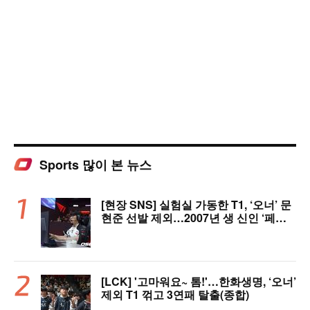
Sports 많이 본 뉴스
[현장 SNS] 실험실 가동한 T1, ‘오너’ 문
현준 선발 제외…2007년 생 신인 ‘페인
터’ 출전
[LCK] '고마워요~ 톰!'…한화생명, ‘오너’
제외 T1 꺾고 3연패 탈출(종합)