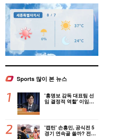
Sports 많이 본 뉴스
Mute
'홍명보 감독 대표팀 선
임 결정적 역할' 이임생
의 반격 "홍명보 선임 기
록 남아 있다"…문체부
와 법정 공방 나선다
'캡틴' 손흥민, 공식전 5
경기 연속골 쏠까? 전반