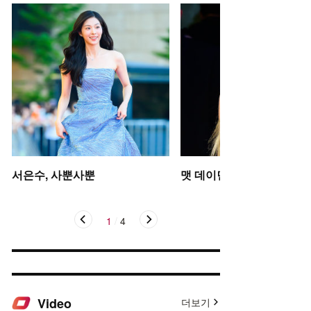
서은수, 사뿐사뿐
맷 데이먼 딸, 인형 미모
1
/
4
Video
더보기