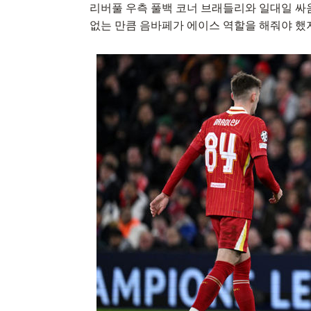
리버풀 우측 풀백 코너 브래들리와 일대일 
없는 만큼 음바페가 에이스 역할을 해줘야 했