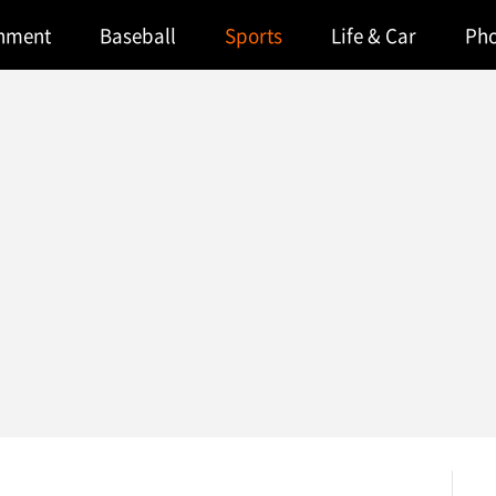
inment
Baseball
Sports
Life & Car
Ph