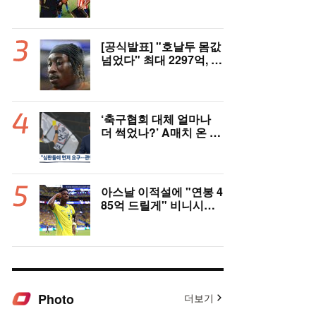
은 잠잠...'부앙가 선제골'
LAFC, 과달라하라와 1-
1 전반 종료
[공식발표] "호날두 몸값
넘었다" 최대 2297억, 초
대형 이적! 레알 마드리
드, 21살 디오망데 품었
다..."구단 역사상 가장
비싼 영입"
‘축구협회 대체 얼마나
더 썩었나?’ A매치 온 외
국인 심판에게 성접대 관
행 “그래야 잘 불어주지
않겠나?”
아스날 이적설에 "연봉 4
85억 드릴게" 비니시우
스, 레알 개선안 받았다...
이제 선택은 선수 몫
Photo
더보기