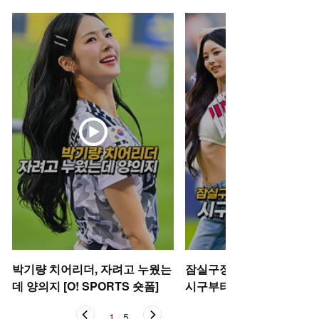
박기량 치어리더, 자려고 누웠는
잠실구장 뒤흔든 미야오 안
데 양의지 [O! SPORTS 숏폼]
시구부터 댄스까지 [O! SP
S 숏폼]
1
/
5