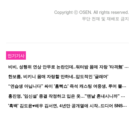
Copyright ⓒ OSEN. All rights reserved.
무단 전재 및 재배포 금지
인기기사
비
비, 성행위 연상 안무로 논란인데..워터밤 몸매 자랑 '타격無' 근황
한보름, 비키니 몸매 자랑할 만하네..압도적인 '글래머'
“
연습생 아닙니다” 싸이 '흠뻑쇼' 즉석 캐스팅 여중생, 루머 뿔났다[Oh!쎈 이...
홍
진영, '임신설' 종결 작정하고 입은 옷…"맨날 혼내시니까" 억울
'
흑백' 김도윤♥배우 김서연, 4년만 공개열애 시작..드디어 SNS에 노출 [핫피...