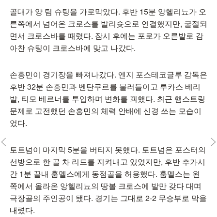
골대가 양 팀 슈팅을 가로막았다. 후반 15분 앙헬리뇨가 오
른쪽에서 넘어온 크로스를 발리슛으로 연결했지만, 굴절되
면서 크로스바를 때렸다. 잠시 후에는 포로가 오른발로 감
아찬 슈팅이 크로스바에 맞고 나갔다.
손흥민이 경기장을 빠져나갔다. 엔지 포스테코글루 감독은
후반 32분 손흥민과 벤탄쿠르를 불러들이고 루카스 베리
발, 티모 베르너를 투입하며 변화를 꾀했다. 최근 햄스트링
문제로 고전했던 손흥민의 체력 안배에 신경 쓰는 모습이
었다.
토트넘이 마지막 5분을 버티지 못했다. 토트넘은 포스터의
선방으로 한 골 차 리드를 지켜내고 있었지만, 후반 추가시
간 1분 끝내 훔멜스에게 동점골을 허용했다. 훔멜스는 왼
쪽에서 올라온 앙헬리뇨의 땅볼 크로스에 발만 갖다 대며
극장골의 주인공이 됐다. 경기는 그대로 2-2 무승부로 막을
내렸다.