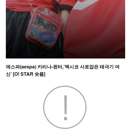
에스파(aespa) 카리나-윈터,’멕시코 사로잡은 태극기 여
신’ [O! STAR 숏폼]