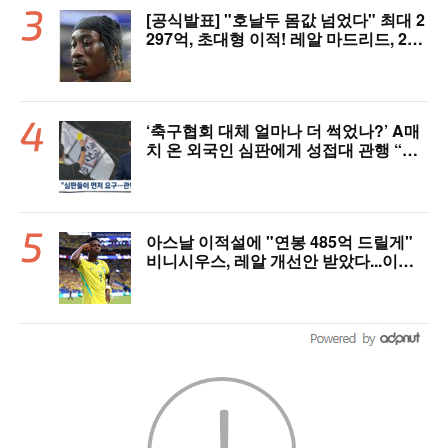
[공식발표] "호날두 몸값 넘었다" 최대 2
297억, 초대형 이적! 레알 마드리드, 21
살 디오망데 품었다..."구단 역사상 가장
비싼 영입"
‘축구협회 대체 얼마나 더 썩었나?’ A매
치 온 외국인 심판에게 성접대 관행 “그
래야 잘 불어주지 않겠나?”
아스날 이적설에 "연봉 485억 드릴게"
비니시우스, 레알 개선안 받았다...이제
선택은 선수 몫