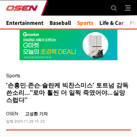
Mute
Entertainment
Baseball
Sports
Life & Car
Ph
Sports
'손흥민·존슨·솔란케 빅찬스미스' 토트넘 감독
쓴소리..."로마 훨씬 더 일찍 죽였어야...실망
스럽다"
OSEN
고성환 기자
발행 2024.11.29 15: 23