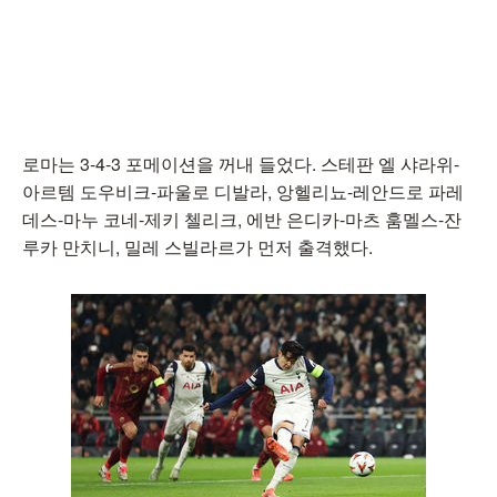
로마는 3-4-3 포메이션을 꺼내 들었다. 스테판 엘 샤라위-
아르템 도우비크-파울로 디발라, 앙헬리뇨-레안드로 파레
데스-마누 코네-제키 첼리크, 에반 은디카-마츠 훔멜스-잔
루카 만치니, 밀레 스빌라르가 먼저 출격했다.