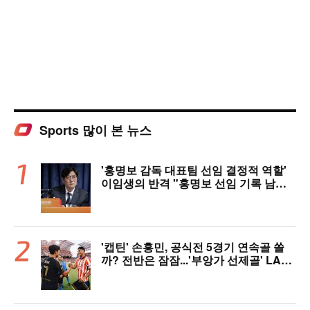
Sports 많이 본 뉴스
'홍명보 감독 대표팀 선임 결정적 역할'
이임생의 반격 "홍명보 선임 기록 남아
있다"…문체부와 법정 공방 나선다
'캡틴' 손흥민, 공식전 5경기 연속골 쏠
까? 전반은 잠잠...'부앙가 선제골' LAF
C, 과달라하라와 1-1 전반 종료