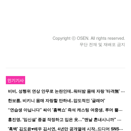
Copyright ⓒ OSEN. All rights reserved.
무단 전재 및 재배포 금지
인기기사
비
비, 성행위 연상 안무로 논란인데..워터밤 몸매 자랑 '타격無' 근황
한보름, 비키니 몸매 자랑할 만하네..압도적인 '글래머'
“
연습생 아닙니다” 싸이 '흠뻑쇼' 즉석 캐스팅 여중생, 루머 뿔났다[Oh!쎈 이...
홍
진영, '임신설' 종결 작정하고 입은 옷…"맨날 혼내시니까" 억울
'
흑백' 김도윤♥배우 김서연, 4년만 공개열애 시작..드디어 SNS에 노출 [핫피...