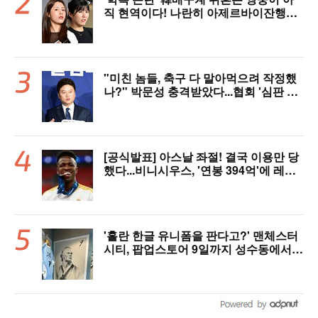
직 현역이다! 나란히 아제르바이잔행→5
년 만에 한솥밥 확정
"미친 놈들, 축구 다 말아먹으려 작정했
나?" 박문성 충격받았다...협회 '심판 성
접대' 논란에 분노 "국제적 망신, 국제 문
제 될 수도"
[공식발표] 아스날 좌절! 결국 이용만 당
했다...비니시우스, '연봉 394억'에 레알
마드리드 극적 잔류 "2032년까지 재계
약 서명"
'홀란 한글 유니폼을 판다고?' 맨체스터
시티, 팝업스토어 9일까지 성수동에서
연다