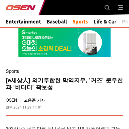
Mute
Entertainment
Baseball
Sports
Life & Car
Ph
Sports
[e세상人] 의기투합한 막역지우, ’커즈’ 문우찬
과 ‘비디디’ 곽보성
OSEN
고용준 기자
발행 2024.11.29 17: 01
2024시즌 서로 다른 유니폼을 입고 1년 간 떨어졌던 그들