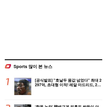
Sports 많이 본 뉴스
[공식발표] "호날두 몸값 넘었다" 최대 2
297억, 초대형 이적! 레알 마드리드, 21
살 디오망데 품었다..."구단 역사상 가장
비싼 영입"
‘학폭 논란’ 韓배구계 뒤흔든 쌍둥이 아