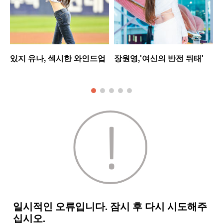
셋
있지 유나, 섹시한 와인드업
장원영,'여신의 반전 뒤태'
모