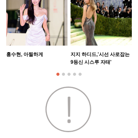
홍수현, 아찔하게
지지 하디드,'시선 사로잡는
9등신 시스루 자태'