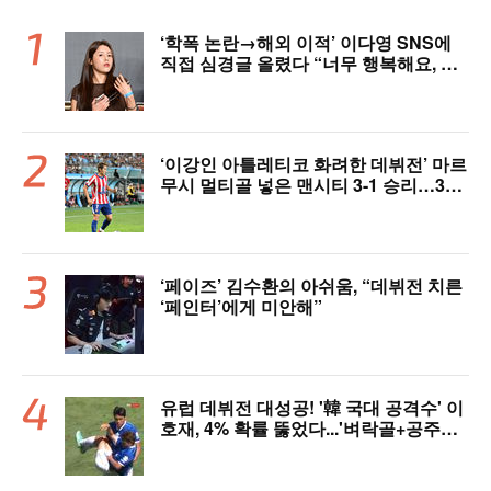
‘학폭 논란→해외 이적’ 이다영 SNS에
직접 심경글 올렸다 “너무 행복해요, 여
러분 응원 덕분에 여기까지 왔다”
‘이강인 아틀레티코 화려한 데뷔전’ 마르
무시 멀티골 넣은 맨시티 3-1 승리…3년
전 패배 복수 성공 [오!쎈 상암]
‘페이즈’ 김수환의 아쉬움, “데뷔전 치른
‘페인터’에게 미안해”
유럽 데뷔전 대성공! '韓 국대 공격수' 이
호재, 4% 확률 뚫었다...'벼락골+공주님
안기' 시선강탈→"믿기 힘든 드라마"