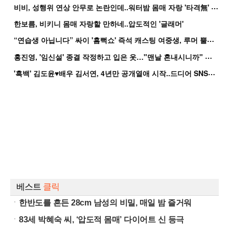
비
비, 성행위 연상 안무로 논란인데..워터밤 몸매 자랑 '타격無' 근황
한보름, 비키니 몸매 자랑할 만하네..압도적인 '글래머'
“
연습생 아닙니다” 싸이 '흠뻑쇼' 즉석 캐스팅 여중생, 루머 뿔났다[Oh!쎈 이...
홍
진영, '임신설' 종결 작정하고 입은 옷…"맨날 혼내시니까" 억울
'
흑백' 김도윤♥배우 김서연, 4년만 공개열애 시작..드디어 SNS에 노출 [핫피...