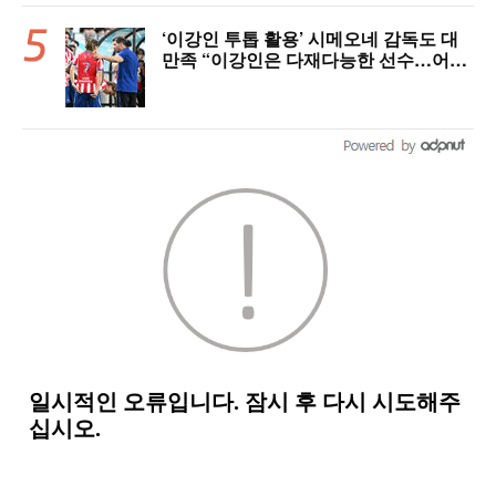
‘이강인 투톱 활용’ 시메오네 감독도 대
만족 “이강인은 다재다능한 선수…어떤
포지션이든 OK” [현장 인터뷰]