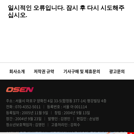
회사소개
저작권 규약
기사구매 및 제휴문의
광고문의
주소
서울시 마포구 양화진 4길 33-5(합정동 377-14) 평강빌딩 4층
전화
070-4352-5011
등록번호
서울 아 001114
등록일자
2005년 11월 9일
창립
2004년 9월 13일
창간
2004년 9월 23일
발행인
김영민
편집인
손남원
청소년보호책임자
김영민
고충처리인
강희수
OSEN의 모든 기사(콘텐츠)는 저작권법의 보호를 받으며, 무단 전재 복사 배포 등을