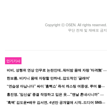
Copyright ⓒ OSEN. All rights reserved.
무단 전재 및 재배포 금지
인기기사
비
비, 성행위 연상 안무로 논란인데..워터밤 몸매 자랑 '타격無' 근황
한보름, 비키니 몸매 자랑할 만하네..압도적인 '글래머'
“
연습생 아닙니다” 싸이 '흠뻑쇼' 즉석 캐스팅 여중생, 루머 뿔났다[Oh!쎈 이...
홍
진영, '임신설' 종결 작정하고 입은 옷…"맨날 혼내시니까" 억울
'
흑백' 김도윤♥배우 김서연, 4년만 공개열애 시작..드디어 SNS에 노출 [핫피...