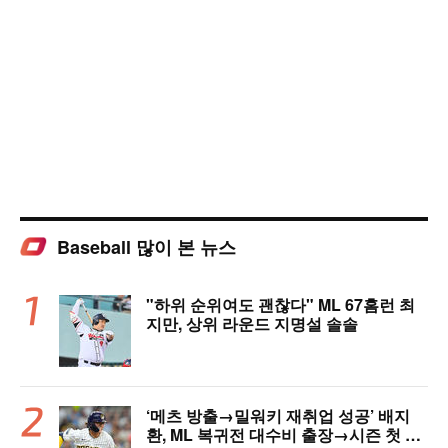
Baseball 많이 본 뉴스
"하위 순위여도 괜찮다" ML 67홈런 최
지만, 상위 라운드 지명설 솔솔
‘메츠 방출→밀워키 재취업 성공’ 배지
환, ML 복귀전 대수비 출장→시즌 첫 안