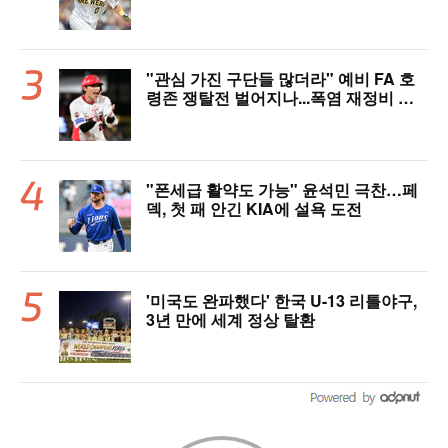
타…밀워키, 연장 끝내기 승리 [MIL 리
뷰]
"관심 가진 구단들 많더라" 예비 FA 호
령존 쟁탈전 벌어지나...폭염 재정비 타
격슬럼프 탈출 예고, 가을야구 이끌고 대
박 정조준
"폰세급 활약도 가능" 윤석민 극찬…페
덱, 첫 패 안긴 KIA에 설욕 도전
'미국도 완파했다' 한국 U-13 리틀야구,
3년 만에 세계 정상 탈환