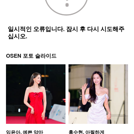
OSEN 포토 슬라이드
는
임윤아, 예쁜 악마
홍수현, 아찔하게