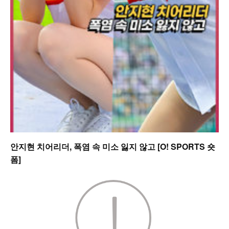
안지현 치어리더, 폭염 속 미소 잃지 않고 [O! SPORTS 숏
폼]