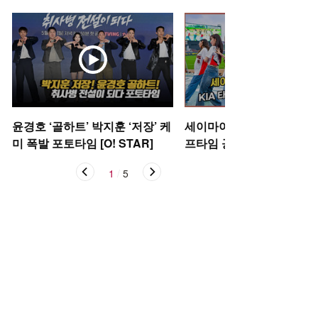
윤경호 ‘골하트’ 박지훈 ‘저장’ 케
세이마이네임,'KIA 타이거
미 폭발 포토타임 [O! STAR]
프타임 공연' [O! SPORTS
1
/
5