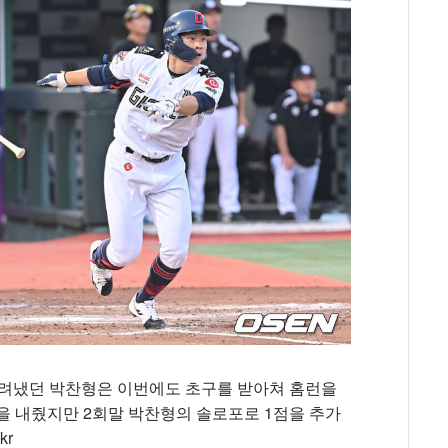
때려냈던 박찬형은 이번에도 초구를 받아쳐 홈런을
을 내줬지만 2회말 박찬형의 솔로포로 1점을 추가
kr