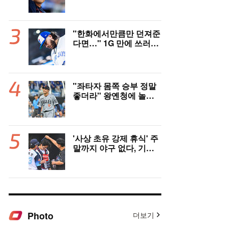
지 매체 직격탄…"로스
터 한 자리 낭비" 날선 비
판
"한화에서만큼만 던져준
다면…" 1G 만에 쓰러진
폰세, 토론토 기대는 식
지 않았다
"좌타자 몸쪽 승부 정말
좋더라" 왕옌청에 놀란
국민 유격수, 1차지명 좌
완 성장세에 대만족 "구
위 좋아지고 안정감 생겼
다" [오!쎈 대구]
'사상 초유 강제 휴식' 주
말까지 야구 없다, 기록
적 폭염에 전 경기 취소
결정…11일부터 오후 7
시 개시 [공식발표]
Photo
더보기