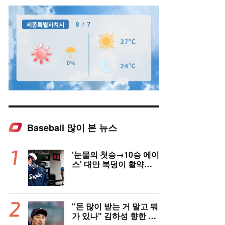
Baseball 많이 본 뉴스
Mute
'눈물의 첫승→10승 에이
스' 대만 복덩이 활약에
고국도 열광…"KBO 새
역사 썼다"
"돈 많이 받는 거 말고 뭐
가 있나" 김하성 향한 현