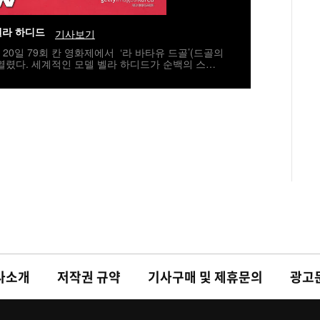
벨라 하디드
기사보기
월 20일 79회 칸 영화제에서 ‘라 바타유 드골’(드골의
열렸다. 세계적인 모델 벨라 하디드가 순백의 스키
 아름다움을 뽐내고 있다./spjj@osen.co.kr사
사소개
저작권 규약
기사구매 및 제휴문의
광고