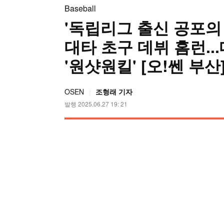
Baseball
'독립리그 출신 공포의 
대타 초구 데뷔 홈런..
'원샷원킬' [오!쎈 부산
OSEN
조형래 기자
발행 2025.06.27 19: 21