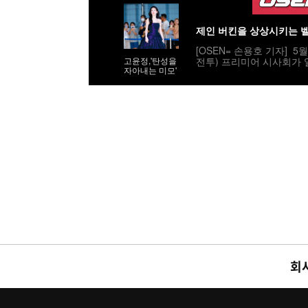
등신 시스루 자
태'
제인 버킨을 상상시키는 
[OSEN= 손용호 기자] 5
전투) 프리미어 시사회가 
고윤정,'탄성을
자아내는 미모'
아파렐리 크로세 드레스를 입고
진=게티이미지
회