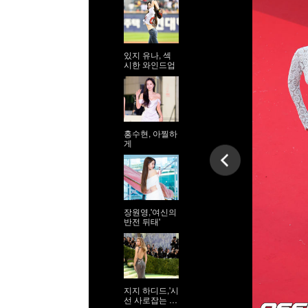
있지 유나, 섹
시한 와인드업
홍수현, 아찔하
게
장원영,'여신의
반전 뒤태'
지지 하디드,'시
선 사로잡는 9