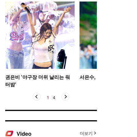
권은비 '야구장 더위 날리는 워
서은수, 사뿐사뿐
터밤'
1
/
4
Video
더보기