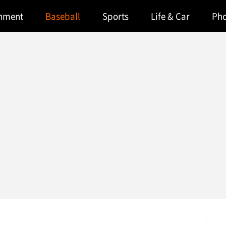
inment
Baseball
Sports
Life & Car
Ph