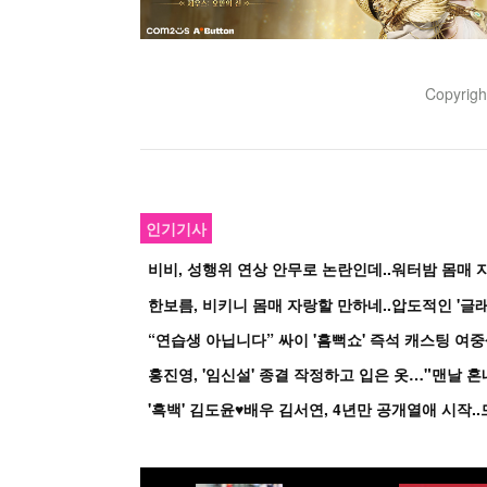
Copyrig
인기기사
비비, 성행위 연상 안무로 논란인데..워터밤 몸매 자
한보름, 비키니 몸매 자랑할 만하네..압도적인 '글래
홍진영, '임신설' 종결 작정하고 입은 옷…"맨날 