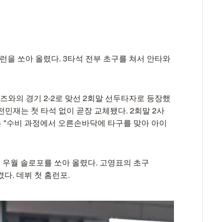
홈런을 쏘아 올렸다. 3타석 전부 초구를 쳐서 안타와
위즈와의 경기 2-2로 맞선 2회말 선두타자로 등장했
전민재는 첫 타석 없이 곧장 교체됐다. 2회말 2사
단은 "수비 과정에서 오른손바닥에 타구를 맞아 아이
우월 솔로포를 쏘아 올렸다. 고영표의 초구
다. 데뷔 첫 홈런포.