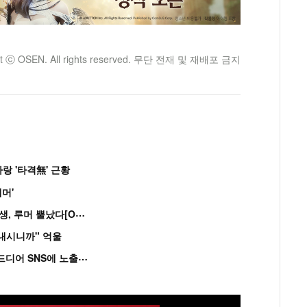
ht ⓒ OSEN. All rights reserved. 무단 전재 및 재배포 금지
랑 '타격無' 근황
머'
“
연습생 아닙니다” 싸이 '흠뻑쇼' 즉석 캐스팅 여중생, 루머 뿔났다[Oh!쎈 이...
혼내시니까" 억울
'
흑백' 김도윤♥배우 김서연, 4년만 공개열애 시작..드디어 SNS에 노출 [핫피...