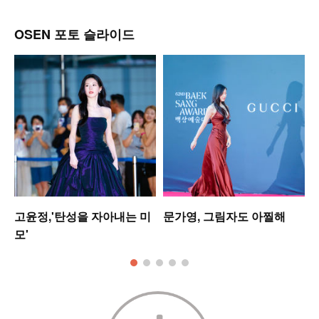
OSEN 포토 슬라이드
업
고윤정,'탄성을 자아내는 미
문가영, 그림자도 아찔해
모'