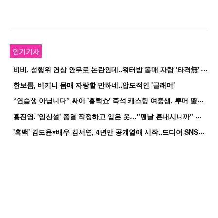
인기기사
비
비, 성행위 연상 안무로 논란인데..워터밤 몸매 자랑 '타격無' 근황
한보름, 비키니 몸매 자랑할 만하네..압도적인 '글래머'
“
연습생 아닙니다” 싸이 '흠뻑쇼' 즉석 캐스팅 여중생, 루머 뿔났다[Oh!쎈 이...
홍
진영, '임신설' 종결 작정하고 입은 옷…"맨날 혼내시니까" 억울
'
흑백' 김도윤♥배우 김서연, 4년만 공개열애 시작..드디어 SNS에 노출 [핫피...