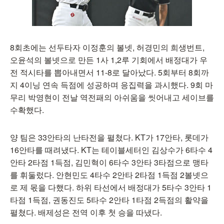
8회초에는 선두타자 이정훈의 볼넷, 허경민의 희생번트,
오윤석의 볼넷으로 만든 1사 1,2루 기회에서 배정대가 우
전 적시타를 뽑아내면서 11-8로 달아났다. 5회부터 8회까
지 4이닝 연속 득점에 성공하며 응집력을 과시했다. 9회 마
무리 박영현이 전날 역전패의 아쉬움을 씻어내고 세이브를
수확했다.
양 팀은 33안타의 난타전을 펼쳤다. KT가 17안타, 롯데가
16안타를 때려냈다. KT는 테이블세터인 김상수가 6타수 4
안타 2타점 1득점, 김민혁이 6타수 3안타 3타점으로 맹타
를 휘둘렀다. 안현민도 4타수 2안타 2타점 1득점 2볼넷으
로 제 몫을 다했다. 하위 타선에서 배정대가 5타수 3안타 1
타점 1득점, 권동진도 5타수 2안타 1타점 2득점의 활약을
펼쳤다. 배제성은 전역 이후 첫 승을 따냈다.