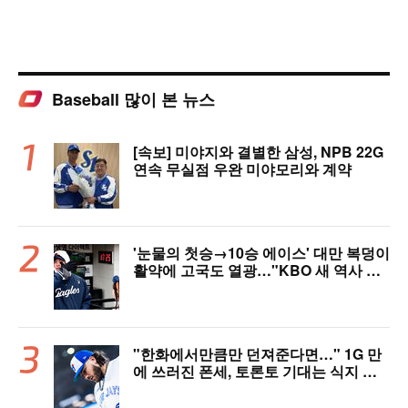
Baseball 많이 본 뉴스
[속보] 미야지와 결별한 삼성, NPB 22G
연속 무실점 우완 미야모리와 계약
'눈물의 첫승→10승 에이스' 대만 복덩이
활약에 고국도 열광…"KBO 새 역사 썼
다"
"한화에서만큼만 던져준다면…" 1G 만
에 쓰러진 폰세, 토론토 기대는 식지 않
았다