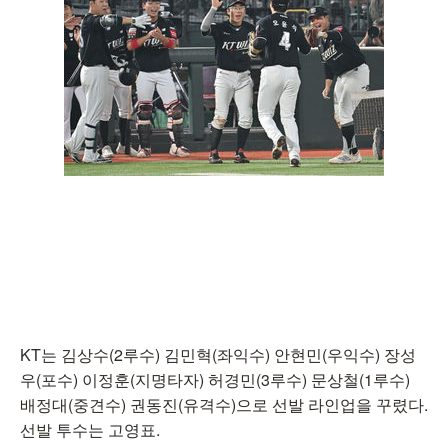
KT는 김상수(2루수) 김민혁(좌익수) 안현민(우익수) 장성
우(포수) 이정훈(지명타자) 허경민(3루수) 문상철(1루수)
배정대(중견수) 권동진(유격수)으로 선발 라인업을 꾸렸다.
선발 투수는 고영표.