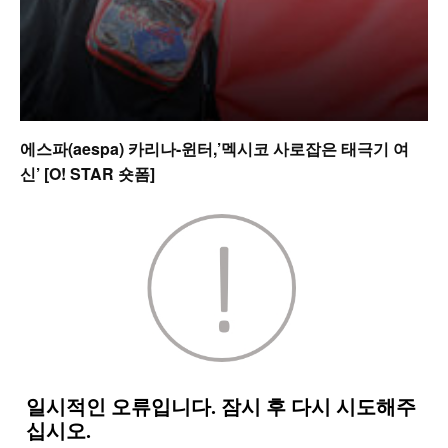
에스파(aespa) 카리나-윈터,’멕시코 사로잡은 태극기 여
신’ [O! STAR 숏폼]