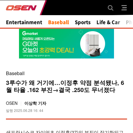
Entertainment
Baseball
Sports
Life & Car
Ph
Baseball
3루수가 왜 거기에…이정후 약점 분석됐나, 6
월 타율 .162 부진→결국 .250도 무너졌다
OSEN
이상학 기자
발행 2025.06.28 16: 44
샌프란시스코 자이언츠 이정후(27)의 부진이 장기화되고