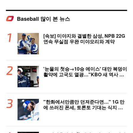
Baseball 많이 본 뉴스
[속보] 미야지와 결별한 삼성, NPB 22G
연속 무실점 우완 미야모리와 계약
'눈물의 첫승→10승 에이스' 대만 복덩이
활약에 고국도 열광…"KBO 새 역사 썼
다"
"한화에서만큼만 던져준다면…" 1G 만
에 쓰러진 폰세, 토론토 기대는 식지 않
았다