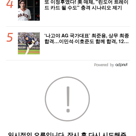
또 이정후였다! 美 매체, "린도어 트레이
드 카드 될 수도" 충격 시나리오 제기
‘나고야 AG 국가대표’ 최준용, 상무 최종
합격…이민석·이호준도 함께 합격, 12월
7일 입대