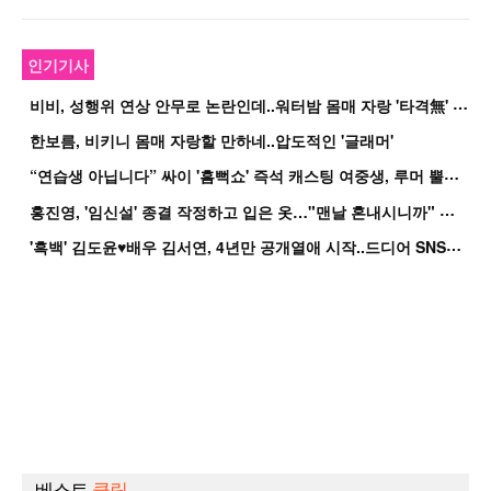
인기기사
비
비, 성행위 연상 안무로 논란인데..워터밤 몸매 자랑 '타격無' 근황
한보름, 비키니 몸매 자랑할 만하네..압도적인 '글래머'
“
연습생 아닙니다” 싸이 '흠뻑쇼' 즉석 캐스팅 여중생, 루머 뿔났다[Oh!쎈 이...
홍
진영, '임신설' 종결 작정하고 입은 옷…"맨날 혼내시니까" 억울
'
흑백' 김도윤♥배우 김서연, 4년만 공개열애 시작..드디어 SNS에 노출 [핫피...