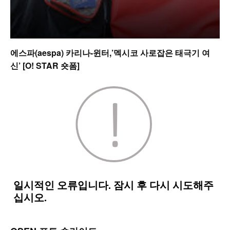
에스파(aespa) 카리나-윈터,’멕시코 사로잡은 태극기 여
신’ [O! STAR 숏폼]