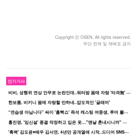
Copyright ⓒ OSEN. All rights reserved.
무단 전재 및 재배포 금지
인기기사
비
비, 성행위 연상 안무로 논란인데..워터밤 몸매 자랑 '타격無' 근황
한보름, 비키니 몸매 자랑할 만하네..압도적인 '글래머'
“
연습생 아닙니다” 싸이 '흠뻑쇼' 즉석 캐스팅 여중생, 루머 뿔났다[Oh!쎈 이...
홍
진영, '임신설' 종결 작정하고 입은 옷…"맨날 혼내시니까" 억울
'
흑백' 김도윤♥배우 김서연, 4년만 공개열애 시작..드디어 SNS에 노출 [핫피...