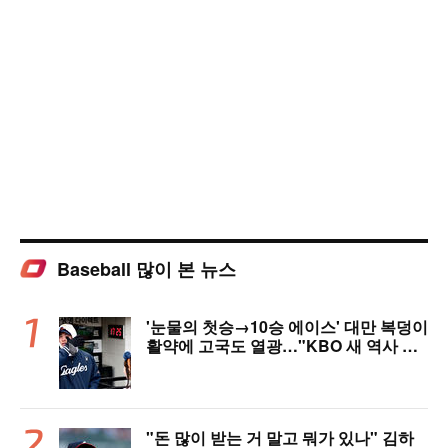
Baseball 많이 본 뉴스
'눈물의 첫승→10승 에이스' 대만 복덩이
활약에 고국도 열광…"KBO 새 역사 썼
다"
"돈 많이 받는 거 말고 뭐가 있나" 김하