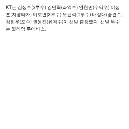
KT는 김상수(2루수) 김민혁(좌익수) 안현민(우익수) 이정
훈(지명타자) 이호연(3루수) 오윤석(1루수) 배정대(중견수)
강현우(포수) 권동진(유격수)이 선발 출장했다. 선발 투수
는 윌리엄 쿠에바스.