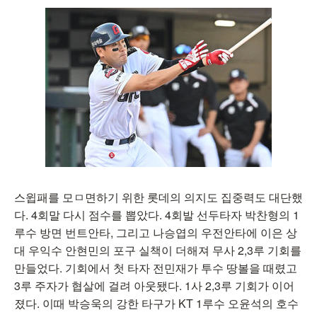
스윕패를 모ㅁ면하기 위한 롯데의 의지도 집중력도 대단했
다. 4회말 다시 점수를 뽑았다. 4회발 선두타자 박찬형의 1
루수 방면 번트안타, 그리고 나승엽의 우전안타에 이은 상
대 우익수 안현민의 포구 실책이 더해져 무사 2,3루 기회를
만들었다. 기회에서 첫 타자 전민재가 투수 땅볼을 때렸고
3루 주자가 협살에 걸려 아웃됐다. 1사 2,3루 기회가 이어
졌다. 이때 박승욱의 강한 타구가 KT 1루수 오윤석의 호수