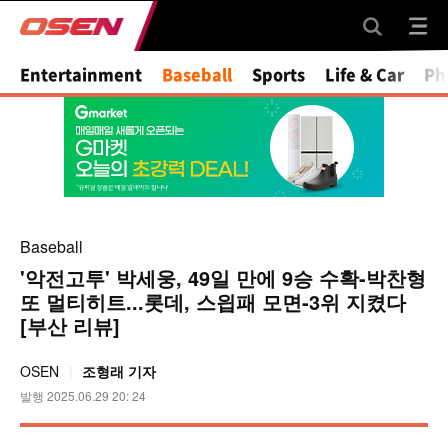
Mute
Entertainment
Baseball
Sports
Life & Car
Ph
Baseball
'악전고투' 박세웅, 49일 만에 9승 수확-박찬형
또 멀티히트...롯데, 스읩패 모면-3위 지켰다
[부산 리뷰]
OSEN
조형래 기자
발행 2025.06.29 20: 24