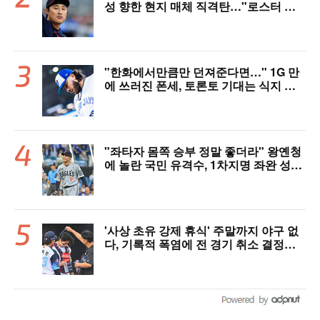
성 향한 현지 매체 직격탄…"로스터 한
자리 낭비" 날선 비판
"한화에서만큼만 던져준다면…" 1G 만
에 쓰러진 폰세, 토론토 기대는 식지 않
았다
"좌타자 몸쪽 승부 정말 좋더라" 왕옌청
에 놀란 국민 유격수, 1차지명 좌완 성장
세에 대만족 "구위 좋아지고 안정감 생
겼다" [오!쎈 대구]
'사상 초유 강제 휴식' 주말까지 야구 없
다, 기록적 폭염에 전 경기 취소 결정…1
1일부터 오후 7시 개시 [공식발표]