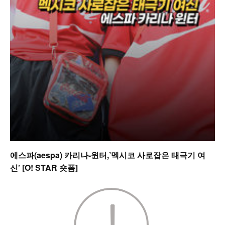
에스파(aespa) 카리나-윈터,’멕시코 사로잡은 태극기 여
신’ [O! STAR 숏폼]