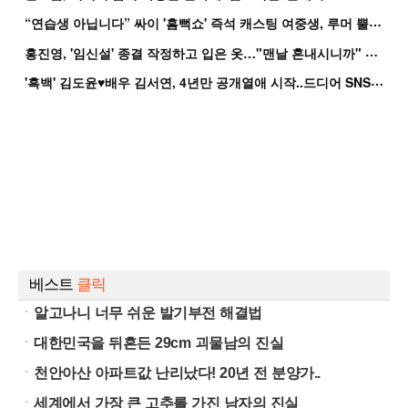
“
연습생 아닙니다” 싸이 '흠뻑쇼' 즉석 캐스팅 여중생, 루머 뿔났다[Oh!쎈 이...
홍
진영, '임신설' 종결 작정하고 입은 옷…"맨날 혼내시니까" 억울
'
흑백' 김도윤♥배우 김서연, 4년만 공개열애 시작..드디어 SNS에 노출 [핫피...