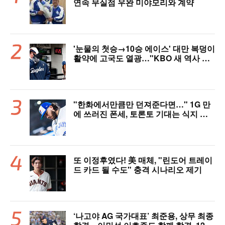
연속 무실점 우완 미야모리와 계약
'눈물의 첫승→10승 에이스' 대만 복덩이
활약에 고국도 열광…"KBO 새 역사 썼
다"
"한화에서만큼만 던져준다면…" 1G 만
에 쓰러진 폰세, 토론토 기대는 식지 않
았다
또 이정후였다! 美 매체, "린도어 트레이
드 카드 될 수도" 충격 시나리오 제기
‘나고야 AG 국가대표’ 최준용, 상무 최종