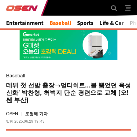
Mute
Entertainment
Baseball
Sports
Life & Car
Ph
Baseball
데뷔 첫 선발 출장→멀티히트...불 뿜었던 육성
신화' 박찬형, 허벅지 단순 경련으로 교체 [오!
쎈 부산]
OSEN
조형래 기자
발행 2025.06.29 19: 43