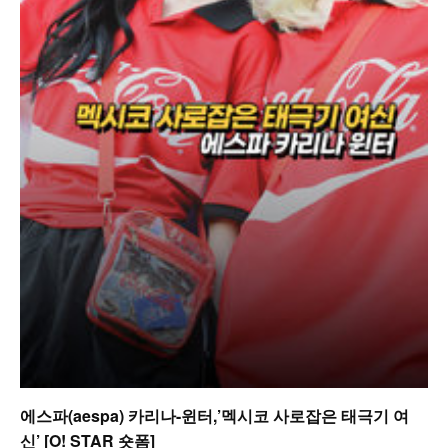
에스파(aespa) 카리나-윈터,’멕시코 사로잡은 태극기 여
신’ [O! STAR 숏폼]