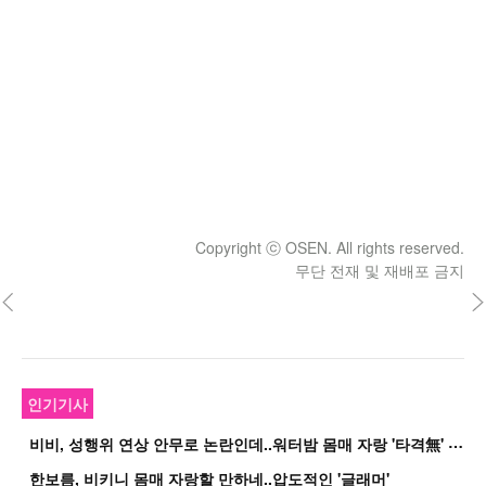
Copyright ⓒ OSEN. All rights reserved.
무단 전재 및 재배포 금지
인기기사
비
비, 성행위 연상 안무로 논란인데..워터밤 몸매 자랑 '타격無' 근황
한보름, 비키니 몸매 자랑할 만하네..압도적인 '글래머'