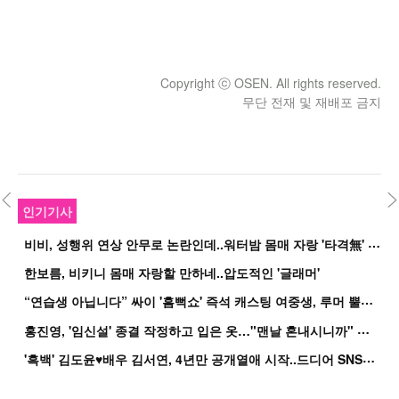
Copyright ⓒ OSEN. All rights reserved.
무단 전재 및 재배포 금지
인기기사
비
비, 성행위 연상 안무로 논란인데..워터밤 몸매 자랑 '타격無' 근황
한보름, 비키니 몸매 자랑할 만하네..압도적인 '글래머'
“
연습생 아닙니다” 싸이 '흠뻑쇼' 즉석 캐스팅 여중생, 루머 뿔났다[Oh!쎈 이...
홍
진영, '임신설' 종결 작정하고 입은 옷…"맨날 혼내시니까" 억울
'
흑백' 김도윤♥배우 김서연, 4년만 공개열애 시작..드디어 SNS에 노출 [핫피...