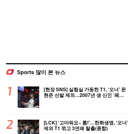
Sports 많이 본 뉴스
[현장 SNS] 실험실 가동한 T1, ‘오너’ 문
현준 선발 제외…2007년 생 신인 ‘페인
터’ 출전
[LCK] '고마워요~ 톰!'…한화생명, ‘오너’
제외 T1 꺾고 3연패 탈출(종합)