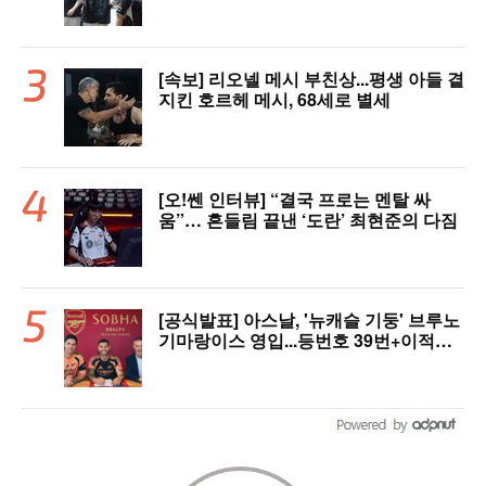
[속보] 리오넬 메시 부친상...평생 아들 곁
지킨 호르헤 메시, 68세로 별세
[오!쎈 인터뷰] “결국 프로는 멘탈 싸
움”… 흔들림 끝낸 ‘도란’ 최현준의 다짐
[공식발표] 아스날, '뉴캐슬 기둥' 브루노
기마랑이스 영입...등번호 39번+이적료
1428억