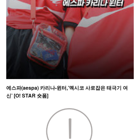
에스파(aespa) 카리나-윈터,’멕시코 사로잡은 태극기 여
신’ [O! STAR 숏폼]