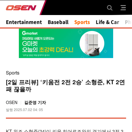
Entertainment
Baseball
Sports
Life & Car
Ph
Sports
[2일 프리뷰] ‘키움전 2전 2승’ 소형준, KT 2연
패 끊을까
OSEN
길준영 기자
발행 2025.07.02 04: 05
KT 위즈 소형준(24)이 키움 히어로즈와의 경기에서 3전 3