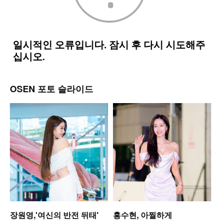
OSEN 포토 슬라이드
미
장원영,'여신의 반전 뒤태'
홍수현, 아찔하게