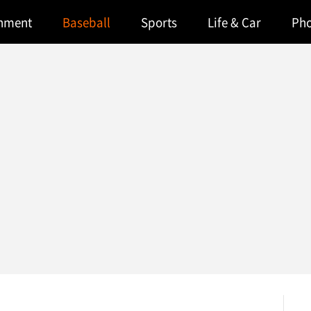
inment
Baseball
Sports
Life & Car
Ph