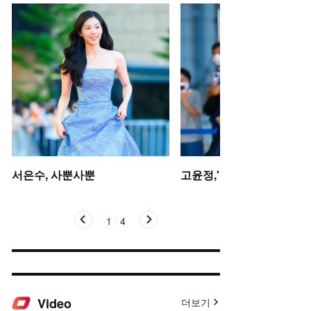
서은수, 사뿐사뿐
고윤정,'탄성을 자아내는 미
1
/
4
Video
더보기