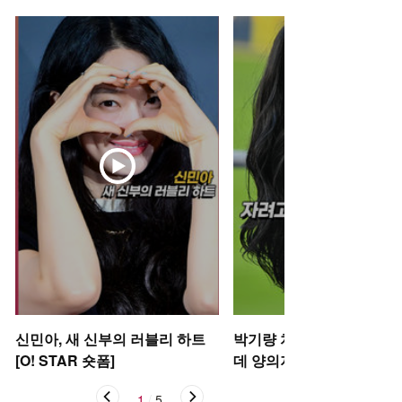
신민아, 새 신부의 러블리 하트
박기량 치어리더, 자려고 
[O! STAR 숏폼]
데 양의지 [O! SPORTS 숏
1
/
5