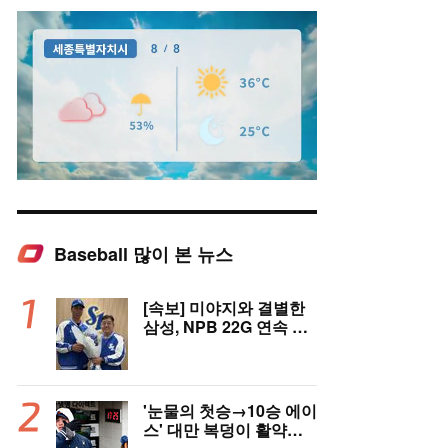
Baseball 많이 본 뉴스
Mute
[속보] 미야지와 결별한
삼성, NPB 22G 연속 무
실점 우완 미야모리와 계
약
'눈물의 첫승→10승 에이
스' 대만 복덩이 활약에